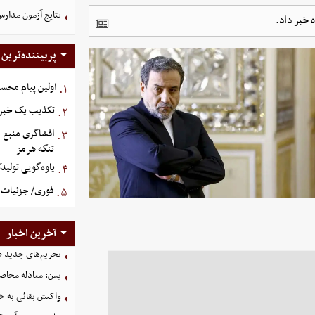
نتایج آزمون مدارس
 خبر داد.
پربیننده‌ترین
اولین پیام محس
۱.
تکذیب یک خبر د
۲.
افشاگری منبع م
۳.
تنگه هرمز
یاوه‌گویی تولید
۴.
فوری/ جزئیات ا
۵.
آخرین اخبار
تحریم‌های جدید ضد
یمن: معادله محاصره
واکنش بقائی به خی