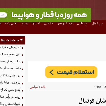
بین الملل
اجتماعی
فرهنگ و هنر
مذهبی
استانها
آرشیو
پخش زنده
ه
سرخط خبرها
تحریم‌های جدید ضد
یمن: معادله محاصره
واکنش بقائی به خی
شاید روسیه، آمریکا
دور هفتم مذاکرات
درخشش جوانان ایر
۱۴۰
خانه
سیاسی
|
پاسخ منفی یک لژیو
روبیو در رأس فشار
شان فوتبال
تاثیرات منفی جنگ ع