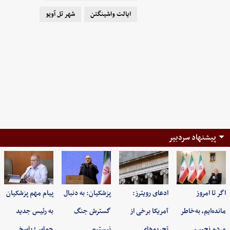
ایالت واشینگتن
شهر تل آویو
پیشنهاد سردبیر
اگر تا امروز
ادعای رویترز:
پزشکیان: به‌ دنبال
پیام مهم پزشکیان
مانده‌ایم، به‌خاطر
آمریکا برخی از
گسترش جنگ
به رئیس جدید
مردم نجیب…
تحریم‌های…
نیستیم
حماس؛ پاسخ…