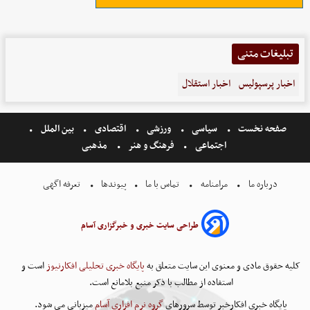
تبلیغات متنی
اخبار پرسپولیس
اخبار استقلال
صفحه نخست
سیاسی
ورزشی
اقتصادی
بین الملل
اجتماعی
فرهنگ و هنر
مذهبی
درباره ما
مرامنامه
تماس با ما
پیوندها
تعرفه اگهی
طراحی سایت خبری و خبرگزاری آسام
کلیه حقوق مادی و معنوی این سایت متعلق به
پایگاه خبری تحلیلی افکارنیوز
است و
استفاده از مطالب با ذکر منبع بلامانع است.
پایگاه خبری افکارخبر توسط سرورهای
گروه نرم افزاری آسام
میزبانی می شود.