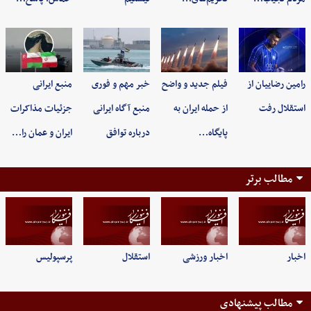
رامین رضاییان از
فیلم جدید و واضح
خبر مهم و فوری
منبع ایرانی
استقلال رفت
از حمله ایران به
منبع آگاه ایرانی
جزئیات مذاکرات
پایگاه…
درباره توافق
ایران و عمان را…
مطالب برتر
اخبار
اخبار ورزشی
استقلال
پرسپولیس
مطالب پیشنهادی