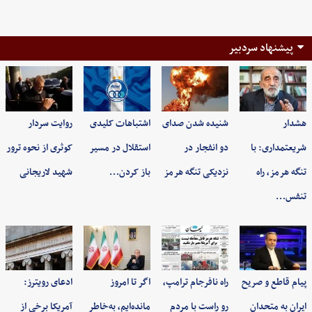
پیشنهاد سردبیر
هشدار
شنیده شدن صدای
اشتباهات کلیدی
روایت سردار
شریعتمداری: با
دو انفجار در
استقلال در مسیر
کوثری از نحوه ترور
تنگه هرمز، راه
نزدیکی تنگه هرمز
باز کردن…
شهید لاریجانی
تنفس…
پیام قاطع و صریح
راه نافرجام ترامپ،
اگر تا امروز
ادعای رویترز:
ایران به متحدان
رو راست با مردم
مانده‌ایم، به‌خاطر
آمریکا برخی از