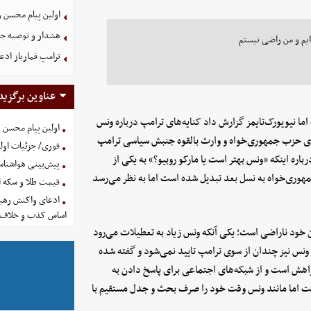
اولین پیام محسن 
هشدار و توصیه جد
ایم و من راضی نیستم
ترامپ قمارباز ادع
عناوین برگزید
ما نیویورک‌تایمز گزارش داد کنایه‌های ترامپ درباره ونس
اولین پیام محسن 
زدی حزب جمهوری‌خواه و وارث بالقوه جنبش سیاسی ترامپ
فوری/ جزئیات اولی
ره اینکه «ونس بهتر است یا مارکو روبیو؟» به یکی از
پیش‌بینی هواشناسی امروز
هوری‌خواه به نسل بعد تبدیل شده است اما به نظر می‌رسد
قیمت طلا و سکه امروز پنجشنب
ادعای واکنش رهبر
اساس کذب و خلاف 
ن خود ناراضی است؛ یکی آنکه ونس زیاد به تعطیلات می‌رود
 ونس نیز چندان از سوی ترامپ تایید نمی‌شود و گفته شده
ش است و از شبکه‌های اجتماعی برای پاسخ دادن به
ست اما مانند ونس وقت خود را صرف بحث و جدل مستقیم با