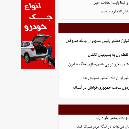
فیفا بابت اتفاقات اخیر
ه از انفجارهای قشم
یان/ منظور رئیس جمهور از جمله معروفش
نقطه زن به بسیجیان کاشان
های مکرر در پی عادی‌سازی جنگ با ایران
یم ایران داد، تحقیر نصیبش شد
آزمون سخت جمهوری‌خواهان در آستانه
همات بیشتر نیاز داریم
ان می‌تواند در تنگه هرمز شلیک کند