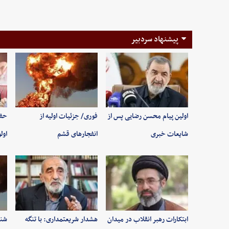
پیشنهاد سردبیر
اولین پیام محسن رضایی پس از
فوری/ جزئیات اولیه از
حفظ
شایعات خبری
انفجارهای قشم
اول
ابتکارات رهبر انقلاب در میدان
هشدار شریعتمداری: با تنگه
شنی