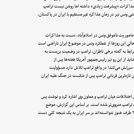
ه مذاکرات «پیشرفت زیادی» داشته اما روشن نیست ترامپ
ی ونس نیز در زمان مذاکره غیرمستقیم با ایران در پاکستان،
 البته توضیح نداد چرا ترامپ اکنون با گذشت ۵۰ روز از ماموریت ناموفق ونس در اسلام‌آباد، نسبت به مذاکرات
حالی این روزها از عملکرد ونس در موضوع ایران ناراضی است
ایط به گفته برخی ناظران، ترامپ در وضعیت بن‌بست به
 از این رو نیز رئیس‌جمهور آمریکا هفته‌ها پس از
سرزنش می‌کند! در واقع ترامپ تلاش دارد مسؤولیت
س تازه‌ترین قربانی ترامپ پس از شکست در جنگ علیه ایران
تن اختلافات میان ترامپ و معاون وی اشاره کرد و نوشت پس
ت ترامپ منزوی‌تر شده است. بر اساس این گزارش، موضع
ونس مبنی بر عدم مداخله در ایران، او را در مقابل ترامپ قرار داده و ۲ طرف هنوز نتوانسته‌اند بر سر ایران به یک نتیجه کلی دست