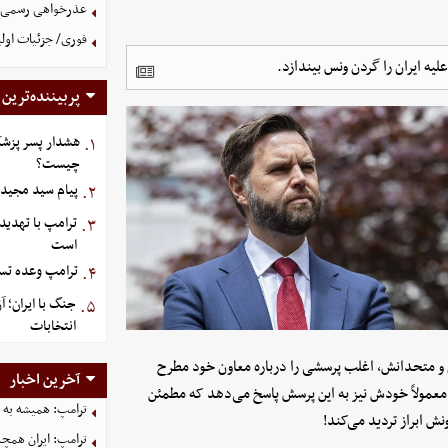
عذرخواهی رسمی و 
فوری/ جزئیات اولی
 ایران را گردن ونس بیندازد.
پربیننده‌ترین
هشدار پسر پزشک
۱.
چیست؟
پیام سید مجید 
۲.
ترامپ با تهدید
۳.
است
ترامپ وعده تسل
۴.
جنگ با ایران؛ 
۵.
انتخابات
ن و متحدانش، اغلب پرسشی را درباره معاون خود مطرح
آخرین اخبار
 او معمولاً خودش نیز به این پرسش پاسخ می‌دهد که مطمئن
ترامپ: همیشه به م
ش ابراز تردید می‌کند!
ترامپ: ایران همچن