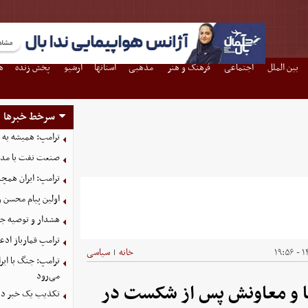
بین الملل
اجتماعی
فرهنگ و هنر
مذهبی
استانها
آرشیو
پخش زنده
ه
سرخط خبرها
ترامپ: همیشه به م
صنعت نفت با مداف
ترامپ: ایران همچن
اولین پیام محسن 
هشدار و توصیه جد
ترامپ قمارباز ادع
۱۴
خانه
سیاسی
|
ترامپ: جنگ با ایر
می‌رود
ا و معاونش پس از شکست در
تکذیب یک خبر درب