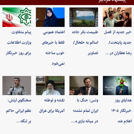
خبر جدید از فصل
طبیعت بکر جاده
اعتماد عمومی
پیام متفاوت
جدید پایتخت/
اسالم به خلخال/
فقط با خبرهای
وزارت اطلاعات
رضا عطاران در…
تصاویر
خوب ساخته
برای روز خبرنگار
نمی‌شود
هدایای روز
ونس: جنگ با
نقشه و توطئه
سخنگوی ارتش:
خبرنگار ۱۴۰۵
ایران تمام نشده؛
آمریکا برای عراق
نظم ایرانی حاکم
اعلام شد
در میانه بازی ه…
بر تنگه…