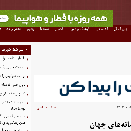
بین الملل
اجتماعی
فرهنگ و هنر
مذهبی
استانها
آرشیو
پخش زنده
ه
سرخط خبرها
طالبان: داعش را ب
نشست خبری رئیس‌ج
ترامپ سوئیس را ت
پایان عمر ۵۰ ساله دلارهای نفتی به دست ایران
تصاویر جدید از په
۱۴
خانه
سیاسی
|
توسط سپاه
حاج علی‌اکبری: گز
انه‌های جهان
هنجارشکنی‌های فر
این توافق به معنا