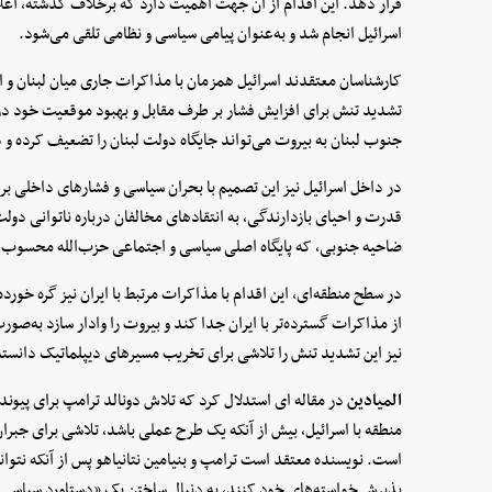
قرار دهد. این اقدام از آن جهت اهمیت دارد که برخلاف گذشته، اعل
اسرائیل انجام شد و به‌عنوان پیامی سیاسی و نظامی تلقی می‌شود.
کارشناسان معتقدند اسرائیل همزمان با مذاکرات جاری میان لبنان و اسر
تشدید تنش برای افزایش فشار بر طرف مقابل و بهبود موقعیت خود در 
جنوب لبنان به بیروت می‌تواند جایگاه دولت لبنان را تضعیف کرده و
در داخل اسرائیل نیز این تصمیم با بحران سیاسی و فشارهای داخلی بر د
قدرت و احیای بازدارندگی، به انتقادهای مخالفان درباره ناتوانی دو
ضاحیه جنوبی، که پایگاه اصلی سیاسی و اجتماعی حزب‌الله محسوب 
در سطح منطقه‌ای، این اقدام با مذاکرات مرتبط با ایران نیز گره خورده
از مذاکرات گسترده‌تر با ایران جدا کند و بیروت را وادار سازد به‌ص
نیز این تشدید تنش را تلاشی برای تخریب مسیرهای دیپلماتیک دانست
المیادین
در مقاله ای استدلال کرد که تلاش دونالد ترامپ برای پیوند
منطقه با اسرائیل، بیش از آنکه یک طرح عملی باشد، تلاشی برای جبران 
است. نویسنده معتقد است ترامپ و بنیامین نتانیاهو پس از آنکه نتوانس
پذیرش خواسته‌های خود کنند، به دنبال ساختن یک «دستاورد سیاسی» ج