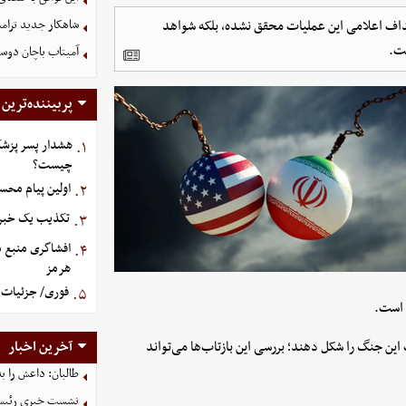
 اهداف اعلامی این عملیات محقق نشده، بلکه شواهد
شاهکار جدید ترام
ست.
آمیتاب باچان دوست
پربیننده‌ترین
هشدار پسر پزشک
۱.
چیست؟
اولین پیام محس
۲.
تکذیب یک خبر د
۳.
افشاگری منبع م
۴.
هرمز
فوری/ جزئیات ا
۵.
 است.
این جنگ را شکل دهند؛ بررسی این بازتاب‌ها می‌تواند
آخرین اخبار
طالبان: داعش را ب
نشست خبری رئیس‌ج