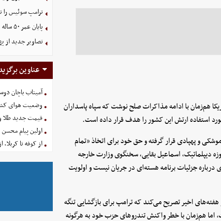
ترامپ سوئیس را ت
پایان عمر ۵۰ ساله دلارهای نفتی به دست ایران
تصاویر جدید از په
عناوین برگزید
آمیتاب باچان دوست
وضعیت هوای کشور امروز 
مریکا هم‌زمان با ادامه مذاکرات صلح نوشت که سپاه پاسداران
قیمت جدید طلا و سکه امروز ۱۶ 
ورد استفاده ارتش این کشور را هدف قرار داده است.
اولین پیام محسن 
شکی و پهپادی قرار گرفته و حق خود برای اتخاذ «تمام
از کوفه تا کربلا، ا
زه دیپلماتیک، اسماعیل بقایی، سخنگوی وزارت خارجه
ی درباره جزئیات برنامه هسته‌ای در جریان نیست و اولویت
هفته‌های اخیر تصریح می‌کند که ترامپ برای بازگشایی تنگه
ما هم‌زمان با خطر واکنش تندروهای حزب خود به هرگونه