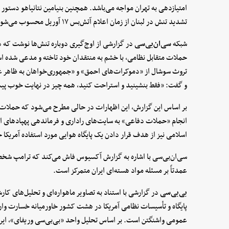
امتیازدهی به تهران مواجه می‌باشد. همچنین بنیامین نتانیاهو دستور
تشدید تنش در لبنان از زمان اعلام آتش‌بس ۱۷ آوریل محسوب می‌شود.
شبکه
سی‌ان‌بی‌سی
در گزارشی از اوج‌گیری دوباره تنش‌ها نوشت که دون
حملات متقابل نظامی، با خشم به منتقدان خود تاخته و مدعی شده اس
تروث سوشال از «دموکرات‌های احمق» و «جمهوری‌خواهان به ظاهر
و گفت: «فقط بنشینید و استراحت کنید، همه چیز در نهایت خوب پ
بر اساس این گزارش، این اظهارات در حالی مطرح می‌شود که حملات
انجام «حملات دفاعی» به سایت‌های راداری و فرماندهی پهپادهای ایر
اسلامی نیز از هدف قرار دادن یک پایگاه هوایی مورد استفاده آمریکا 
سی‌ان‌بی‌سی با اشاره به گزارش آکسیوس فاش می‌کند که ترامپ شخصاً
عمدتاً بر مسئله مواد هسته‌ای ایران متمرکز است.
بی‌بی‌سی
پایگاه و تأسیسات نظامی آمریکا در هشت کشور خاورمیانه خسارت وارد
عمومی واشنگتن است. بر اساس تحلیل واحد «بی‌بی‌سی وریفای»، ایران ب