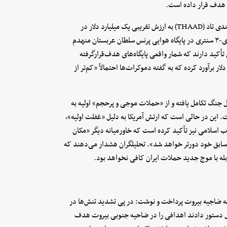
 هدف قرار داده است.
این گزارش تصریح می‌کند که در میان خسارات وارده، سه سامانه پدافندی تاد (THAAD) به ارزش تقریبی یک میلیارد دلار در
امارات و اردن منهدم شده‌اند. همچنین یک فروند هواپیمای آواکس ای-۳ سنتری در پایگاه هوایی پرنس سلطان عربستان منهدم
می‌شود. تحلیلگران تأکید دارند که شمار واقعی پایگاه‌های هدف‌قرارگرفته
برسد و پنتاگون کل هزینه این عملیات را ۲۹ میلیارد دلار برآورد کرده که به گفته دموکرات‌ها احتمالاً «کم‌تر از
ل جنگ تکامل یافته و از «حملات موجی و پرحجم» اولیه به
 این در حالی است که ارتش آمریکا به دلیل «غفلت اولیه»،
لاب اسلامی نیز تأکید کرده است که خاورمیانه دیگر «مکان
یت سابق خود دورتر خواهد شد». تحلیلگران هشدار می‌دهند که
بله با موج جدید حملات ایران کافی نخواهد بود.
 ضاجیه بیروت پرداخت و نوشت: در پی تشدید تنش‌ها در
ائیل دستور دادند اهدافی را در ضاحیه جنوبی بیروت هدف