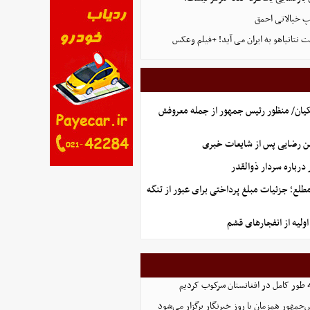
پ خیالاتی احمق
 نتانیاهو به ایران می آید! +فیلم وعکس
یان/ منظور رئیس جمهور از جمله معروفش
ن رضایی پس از شایعات خبری
رباره سردار ذوالقدر
طلع؛ جزئیات مبلغ پرداختی برای عبور از تنگه
ولیه از انفجارهای قشم
ه طور کامل در افغانستان سرکوب کردیم
مهور همزمان با روز خبرنگار برگزار می‌شود