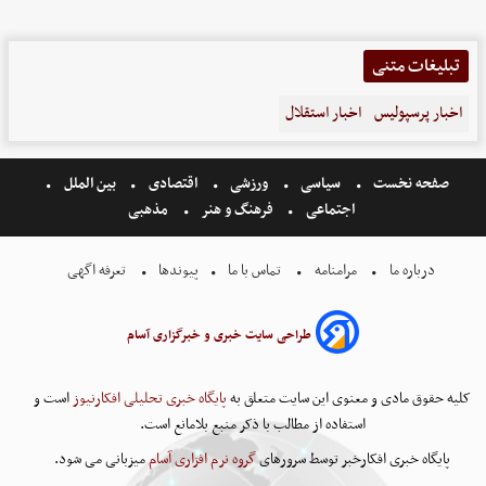
تبلیغات متنی
اخبار پرسپولیس
اخبار استقلال
صفحه نخست
سیاسی
ورزشی
اقتصادی
بین الملل
اجتماعی
فرهنگ و هنر
مذهبی
درباره ما
مرامنامه
تماس با ما
پیوندها
تعرفه اگهی
طراحی سایت خبری و خبرگزاری آسام
کلیه حقوق مادی و معنوی این سایت متعلق به
پایگاه خبری تحلیلی افکارنیوز
است و
استفاده از مطالب با ذکر منبع بلامانع است.
پایگاه خبری افکارخبر توسط سرورهای
گروه نرم افزاری آسام
میزبانی می شود.