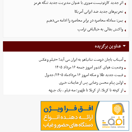
اثر جدید کارتونیست سوری با عنوان مدیریت جدید تنگه هرمز
تحریم‌های جدید ضد ایرانی آمریکا
یمن: معادله محاصره در برابر محاصره را ادامه می‌دهیم
واکنش بقائی به خیالبافی ترامپ
عناوین برگزیده
آمیتاب باچان دوست نتانیاهو به ایران می آید! +فیلم وعکس
وضعیت هوای کشور امروز جمعه ۱۶ مرداد ۱۴۰۵
قیمت جدید طلا و سکه امروز ۱۶ مردادماه ۱۴۰۵/ جدول
اولین پیام محسن رضایی پس از شایعات خبری
از کوفه تا کربلا، از کربلا تا ظهور؛ سه قیام ، یک جبهه