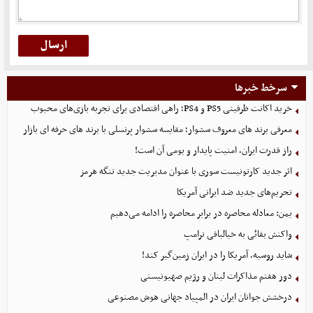
سرخط خبرها
خرید اکانت ظرفیتی PS5 و PS4؛ راهی اقتصادی برای تجربه بازی‌های محبوب
معرفی برند های معروف سشوار؛ مقایسه سشوار پرنسلی با برند های حرفه ای بازار
راز قدرت ایران، امنیت پایدار و بومی آن است!
اثر جدید کارتونیست سوری با عنوان مدیریت جدید تنگه هرمز
تحریم‌های جدید ضد ایرانی آمریکا
یمن: معادله محاصره در برابر محاصره را ادامه می‌دهیم
واکنش بقائی به خیالبافی ترامپ
شاید روسیه، آمریکا را در ایران زمین‌گیر کند!
دور هفتم مذاکرات لبنان و رژیم صهیونیستی
درخشش جوانان ایران در المپیاد جهانی هوش مصنوعی