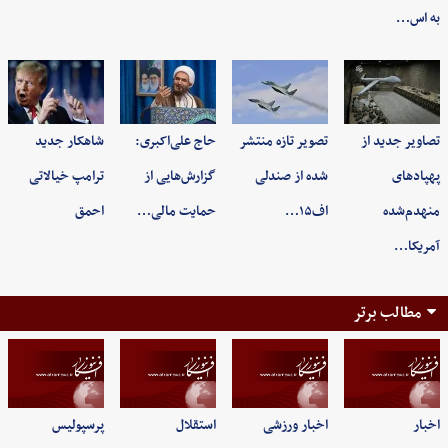
به اس…
تصاویر جدید از
تصویر تازه منتشر
حاج علی‌اکبری:
شاهکار جدید
پهپادهای
شده از صندلی
گزارش‌هایی از
ترامپ خیالاتی
منهدم‌شده
اف۱۵…
حمایت مالی…
احمق
آمریکا…
مطالب برتر
اخبار
اخبار ورزشی
استقلال
پرسپولیس