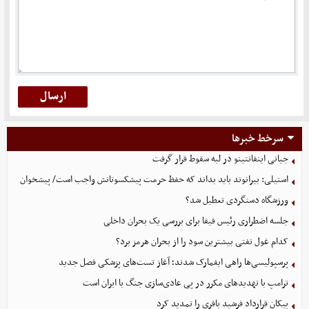
سرخط خبرها
جیانی اینفانتینو در لبه سقوط قرار گرفت
استیلی: بیرانوند باید بداند که حفظ حرمت پیشکسوتانش واجب است/ پیشخوان
ورزشگاه دستگردی تعطیل شد؟
جلسه اضطراری رئیس فیفا برای بررسی یک بحران داخلی
کدام غول نفتی بیشترین سود را از بحران هرمز برد؟
پرسپولیسی‌ها راهی ایفمارک شدند؛ آغاز تست‌های پزشکی فصل جدید
ترامپ با تهدیدهای مکرر در پی عادی‌سازی جنگ با ایران است
پیکان قرارداد فرشید باقری را تمدید کرد