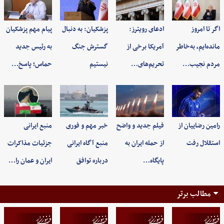
اگر تا امروز
ادعای رویترز:
پزشکیان: به‌ دنبال
پیام مهم پزشکیان
مانده‌ایم، به‌خاطر
آمریکا برخی از
گسترش جنگ
به رئیس جدید
مردم نجیب…
تحریم‌های…
نیستیم
حماس؛ پاسخ…
رامین رضاییان از
فیلم جدید و واضح
خبر مهم و فوری
منبع ایرانی
استقلال رفت
از حمله ایران به
منبع آگاه ایرانی
جزئیات مذاکرات
پایگاه…
درباره توافق
ایران و عمان را…
مطالب برتر