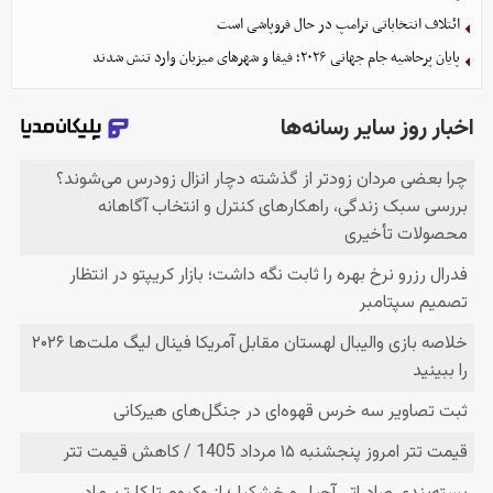
ائتلاف انتخاباتی ترامپ در حال فروپاشی است
پایان پرحاشیه جام جهانی ۲۰۲۶؛ فیفا و شهرهای میزبان وارد تنش شدند