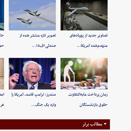
تصاویر جدید از پهپادهای
تصویر تازه منتشر شده از
حاج
منهدم‌شده آمریکا…
صندلی اف۱۵…
حم
زمان پرداخت مابه‌التفاوت
سندرز: ترامپ فاسد، آمریکا را
امض
حقوق بازنشستگان
وارد یک جنگ…
عرب
مطالب برتر