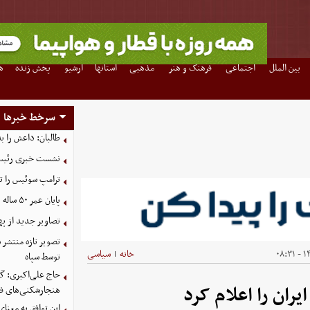
بین الملل
اجتماعی
فرهنگ و هنر
مذهبی
استانها
آرشیو
پخش زنده
ه
سرخط خبرها
طالبان: داعش را ب
نشست خبری رئیس‌ج
ترامپ سوئیس را ت
پایان عمر ۵۰ ساله دلارهای نفتی به دست ایران
تصاویر جدید از په
۱۴۰
خانه
سیاسی
|
توسط سپاه
حاج علی‌اکبری: گز
یران را اعلام کرد
هنجارشکنی‌های فر
این توافق به معنا