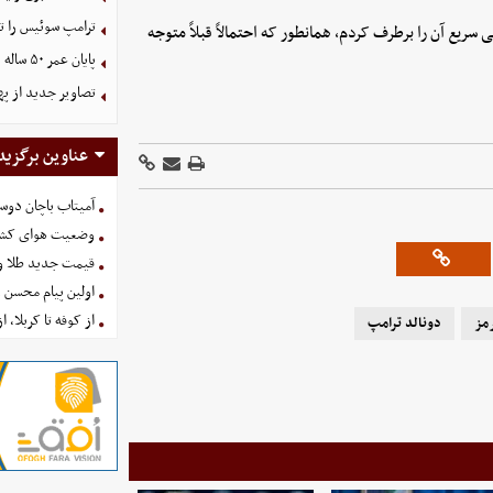
ترامپ سوئیس را ت
ع آن را برطرف کردم، همانطور که احتمالاً قبلاً متوجه
پایان عمر ۵۰ ساله دلارهای نفتی به دست ایران
تصاویر جدید از په
عناوین برگزید
آمیتاب باچان دوست
وضعیت هوای کشور امروز 
قیمت جدید طلا و سکه امروز ۱۶ 
اولین پیام محسن 
از کوفه تا کربلا، ا
مز
دونالد ترامپ