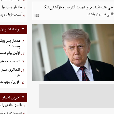
طی هفته آینده برای تمدید آتش‌بس و بازگشایی تنگه
شاهکار جدید ترام
امی نیز بهتر باشد.
آمیتاب باچان دوست
پربیننده‌ترین
هشدار پسر پزشک
۱.
چیست؟
اولین پیام محس
۲.
تکذیب یک خبر د
۳.
افشاگری منبع م
۴.
هرمز
فوری/ جزئیات ا
۵.
آخرین اخبار
طالبان: داعش را ب
نشست خبری رئیس‌ج