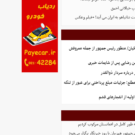
پ خیالاتی احمق
 نتانیاهو به ایران می آید! +فیلم وعکس
یان/ منظور رئیس جمهور از جمله معروفش
ن رضایی پس از شایعات خبری
رباره سردار ذوالقدر
طلع؛ جزئیات مبلغ پرداختی برای عبور از تنگه
ولیه از انفجارهای قشم
ه طور کامل در افغانستان سرکوب کردیم
مهور همزمان با روز خبرنگار برگزار می‌شود