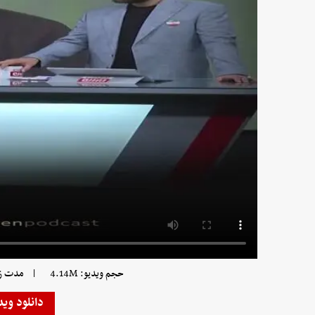
|
حجم ویدیو: 4.14M
مدت زمان 
دانلود وید