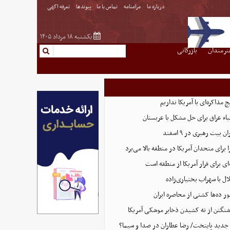
درباره ما
مرامنامه
تماس با ما
پیوندها
تعرفه اگهی
یکشنبه ۱۸ مرداد ۱۴۰۵
نرمندان
بازرگانی
مذاکره‌ای با آمریکا نداریم
اء عراق برای حل مشکل با عربستان
 بیت رهبری در ۹ اسفند
 برای متحدان آمریکا در منطقه بالا می‌برد
ای برای فرار آمریکا از منطقه است
 با سهراب بختیاری‌زاده
ور ده‌ها کشتی از محاصره ایران
شنگتن از ته کشیدن ذخایر موشکی آمریکا
جدید پایتخت/ رضا عطاران در صدا و سیما؟