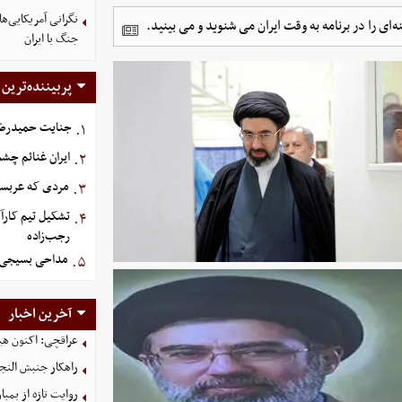
نگرانی آمریکایی‌ه
ی را در برنامه به وقت ایران می شنوید و می بینید.
جنگ با ایران
پربیننده‌ترین
جنایت حمیدرضار
۱.
ایران غنائم چشم
۲.
مردی که عربستان برای سرش ۵
۳.
تشکیل تیم کارآ
۴.
رجب‌زاده
مداحی بسیجی 
۵.
آخرین اخبار
عراقچی: اکنون هیچ 
راهکار جنبش النجب
روایت تازه از بمباران