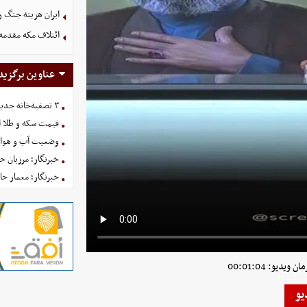
ایران هزینه جنگ را
ائتلاف مکه مقدمه‌
عناوین برگزید
۳ تصفیه‌خانه جدید برای فضای سبز تهران در راه است
قیمت سکه و طلا امروز یکش
وضعیت آب و هوای کشور 
خبرنگار؛ مرزبان 
خبرنگار؛ معمار ح
ویدیو: 00:01:04
یو