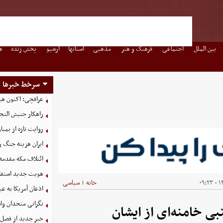
بین الملل
اجتماعی
فرهنگ و هنر
مذهبی
استانها
آرشیو
پخش زنده
ه
سرخط خبرها
عراقچی: اکنون هیچ 
راهکار جنبش النجب
روایت تازه از بمباران
ایران هزینه جنگ را
ائتلاف مکه مقدمه‌
هویت جدید استقلال
۱۴
خانه
سیاسی
|
اذعان آمریکا به عب
نگرانی متحدان وا
ی خامنه‌ای از ایشان
خبر جدید از فصل 