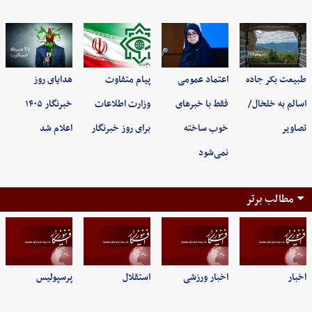
طبیعت بکر جاده
اعتماد عمومی
پیام متفاوت
هدایای روز
اسالم به خلخال/
فقط با خبرهای
وزارت اطلاعات
خبرنگار ۱۴۰۵
تصاویر
خوب ساخته
برای روز خبرنگار
اعلام شد
نمی‌شود
مطالب برتر
اخبار
اخبار ورزشی
استقلال
پرسپولیس