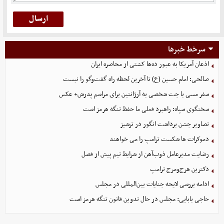
سرخط خبرها
اذعان آمریکا به عبور ده‌ها کشتی از محاصره ایران
صالحی: امام حسین (ع) تا آخرین لحظه راه گفت‌وگو را نبست
سفر مسی با جت شخصی به آرژانتین برای مراسم پدرش+ عکس
سخنگوی سپاه: راهبرد فعلی ما حفظ تنگه هرمز است
تصاویر جشن برداشت انگور در ترشیز
دموکرات ها شکست ترامپ را می خواهند
رضایت مدیرعامل ذوب‌آهن از شرایط تیم پیش از فصل
دکترین هرج‌ومرج ترامپ
ادامه بررسی لایحه جنایات بین‌المللی در مجلس
حاجی بابایی: مجلس در حال تدوین قانون تنگه هرمز است