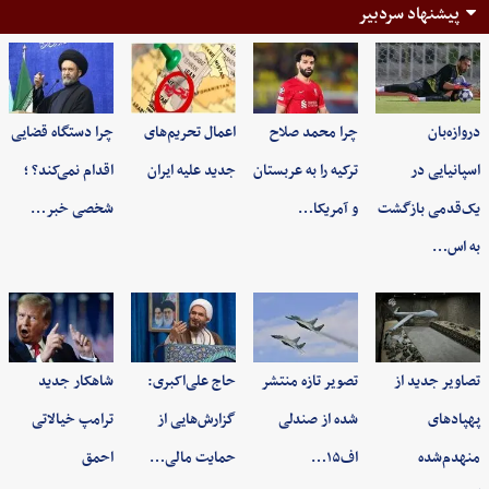
پیشنهاد سردبیر
دروازه‌بان
چرا محمد صلاح
اعمال تحریم‌های
چرا دستگاه قضایی
اسپانیایی در
ترکیه را به عربستان
جدید علیه ایران
اقدام نمی‌کند؟ ؛
یک‌قدمی بازگشت
و آمریکا…
شخصی خبر…
به اس…
تصاویر جدید از
تصویر تازه منتشر
حاج علی‌اکبری:
شاهکار جدید
پهپادهای
شده از صندلی
گزارش‌هایی از
ترامپ خیالاتی
منهدم‌شده
اف۱۵…
حمایت مالی…
احمق