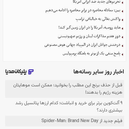
تحریم‌های جدید ضد ایرانی آمریکا
یمن: معادله محاصره در برابر محاصره را ادامه می‌دهیم
واکنش بقائی به خیالبافی ترامپ
شاید روسیه، آمریکا را در ایران زمین‌گیر کند!
دور هفتم مذاکرات لبنان و رژیم صهیونیستی
درخشش جوانان ایران در المپیاد جهانی هوش مصنوعی
پاسخ منفی یک لژیونر به باشگاه پرسپولیس