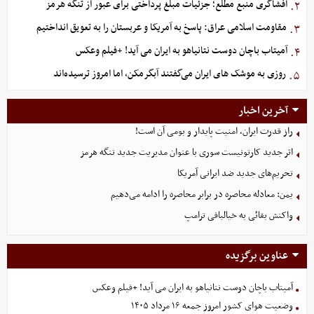
افشاگری منبع مطلع؛ جزئیات مبلغ پرداختی برای عبور از تنگه هرمز
۲.
مقاومت اسلامی عراق: پاسخ به آمریکا و عربستان را به تعویق انداختیم
۳.
آمیتاب باچان دوست نتانیاهو به ایران می آید! +فیلم وعکس
۴.
روزی به موشک‌ های ایران می‌گفتند آبگرمکن، اما امروز ترسیده‌اند
۵.
آخرین اخبار
راز قدرت ایران، امنیت پایدار و بومی آن است!
اثر جدید کارتونیست سوری با عنوان مدیریت جدید تنگه هرمز
تحریم‌های جدید ضد ایرانی آمریکا
یمن: معادله محاصره در برابر محاصره را ادامه می‌دهیم
واکنش بقائی به خیالبافی ترامپ
عناوین برگزیده
آمیتاب باچان دوست نتانیاهو به ایران می آید! +فیلم وعکس
وضعیت هوای کشور امروز جمعه ۱۶ مرداد ۱۴۰۵