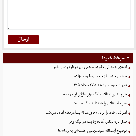
سرخط خبرها
ادعای جنجالی علیرضا منصوریان درباره رفتار داور
تصاویر جدید از حمیدرضا رجب‌زاده
قیمت نقره امروز شنبه ۱۷ مرداد ۱۴۰۵
بازار نقل‌وانتقالات لیگ برتر داغ‌تر از همیشه
جنپو استقلال را بلاتکلیف گذاشت؟
اسرائیل خود را برای «خاورمیانه پساآمریکا» آماده می‌کند
نسل تازه پیکان آماده رقابت در لیگ برتر
توصیح آیت‌الله سیدمجتبی خامنه‌ای به رسانه‌ها