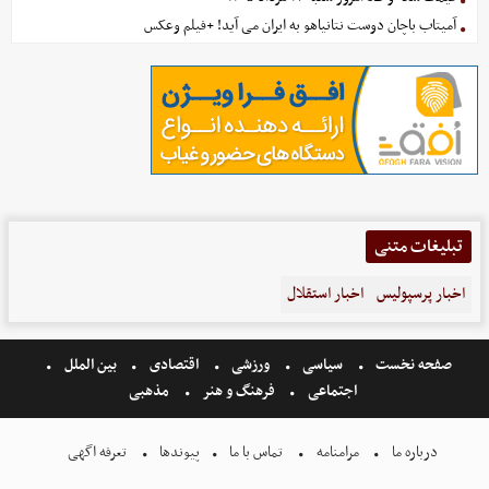
آمیتاب باچان دوست نتانیاهو به ایران می آید! +فیلم وعکس
تبلیغات متنی
اخبار پرسپولیس
اخبار استقلال
صفحه نخست
سیاسی
ورزشی
اقتصادی
بین الملل
اجتماعی
فرهنگ و هنر
مذهبی
درباره ما
مرامنامه
تماس با ما
پیوندها
تعرفه اگهی