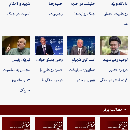
دادگاه ویژه
حقیقت در جبهه
حمیدرضا
شهید والامقام
روحانیت احضار
جنگ روایت‌ها
رجب‌زاده
امنیت در جنگ…
شد
توصیه رهبرشهید
افشاگری شهرام
وقتی پمپئو جواب
تبریک رئیس
درباره حضور
همایون: سرنوشت
حسن روحانی را
مجلس به مناسبت
فرزندانش در جنگ
«من‌وتو» در…
درباره جنگ با…
۱۷ مرداد روز
خبرنگ…
مطالب برتر