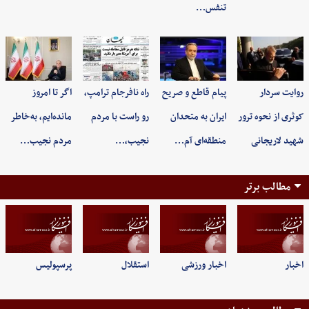
تنفس…
روایت سردار
پیام قاطع و صریح
راه نافرجام ترامپ،
اگر تا امروز
کوثری از نحوه ترور
ایران به متحدان
رو راست با مردم
مانده‌ایم، به‌خاطر
شهید لاریجانی
منطقه‌ای آم…
نجیب،…
مردم نجیب…
مطالب برتر
اخبار
اخبار ورزشی
استقلال
پرسپولیس