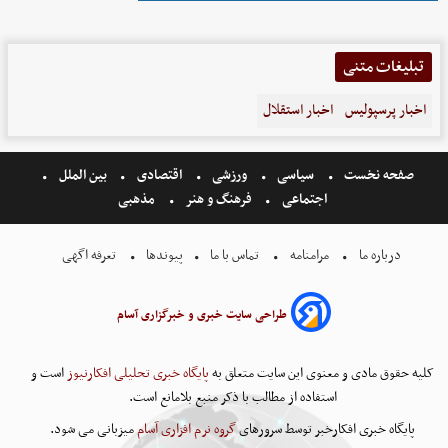
تبلیغات متنی
اخبار پرسپولیس
اخبار استقلال
صفحه نخست
سیاسی
ورزشی
اقتصادی
بین الملل
اجتماعی
فرهنگ و هنر
مذهبی
درباره ما
مرامنامه
تماس با ما
پیوندها
تعرفه اگهی
طراحی سایت خبری و خبرگزاری آسام
کلیه حقوق مادی و معنوی این سایت متعلق به
پایگاه خبری تحلیلی افکارنیوز
است و
استفاده از مطالب با ذکر منبع بلامانع است.
پایگاه خبری افکارخبر توسط سرورهای
گروه نرم افزاری آسام
میزبانی می شود.