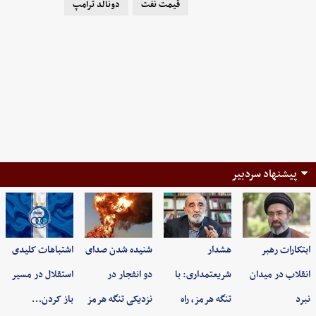
قیمت نفت
دونالد ترامپ
پیشنهاد سردبیر
ابتکارات رهبر
هشدار
شنیده شدن صدای
اشتباهات کلیدی
انقلاب در میدان
شریعتمداری: با
دو انفجار در
استقلال در مسیر
نبرد
تنگه هرمز، راه
نزدیکی تنگه هرمز
باز کردن…