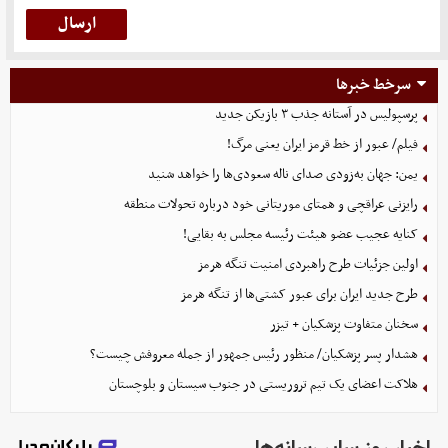
سرخط خبرها
پرسپولیس در آستانه جذب ۳ بازیکن جدید
فیلم/ عبور از خط قرمز ایران یعنی مرگ!
یمن: جهان به‌زودی صدای ناله سعودی‌ها را خواهد شنید
رایزنی عراقچی و همتای موریتانی خود درباره تحولات منطقه
کنایه عجیب عضو هیئت رئیسه مجلس به بقایی!
اولین جزئیات طرح راهبردی امنیت تنگه هرمز
طرح جدید ایران برای عبور کشتی‌ها از تنگه هرمز
سخنان متفاوت پزشکیان + تیزر
هشدار پسر پزشکیان/ منظور رئیس جمهور از جمله معروفش چیست؟
هلاکت اعضای یک تیم تروریستی در جنوب سیستان و بلوچستان