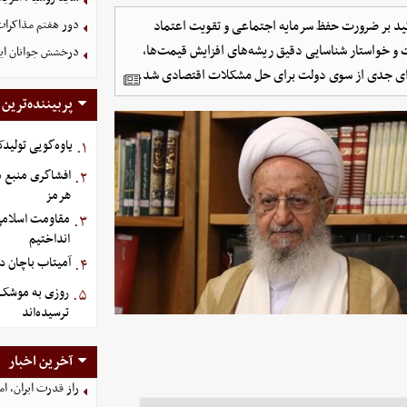
أکید بر ضرورت حفظ سرمایه اجتماعی و تقویت اعتماد
دور هفتم مذاکرات
و خواستار شناسایی دقیق ریشه‌های افزایش قیمت‌ها،
درخشش جوانان ایر
امه‌ای جدی از سوی دولت برای حل مشکلات اقتصادی شد.
پربیننده‌ترین
یاوه‌گویی تولیدک
۱.
افشاگری منبع م
۲.
هرمز
مقاومت اسلامی ع
۳.
انداختیم
آمیتاب باچان دو
۴.
روزی به موشک‌ ه
۵.
ترسیده‌اند
آخرین اخبار
راز قدرت ایران، ا