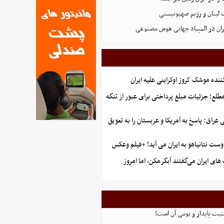
 لبنان و رژیم صهیونیستی
ان در المپیاد جهانی هوش مصنوعی
ننده موشک کروز اوکراینی علیه ایران
طلع؛ جزئیات مبلغ پرداختی برای عبور از تنگه
راق: پاسخ به آمریکا و عربستان را به تعویق
ست نتانیاهو به ایران می آید! +فیلم وعکس
ای ایران می‌گفتند آبگرمکن، اما امروز
منیت پایدار و بومی آن است!