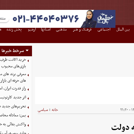
بین الملل
اجتماعی
فرهنگ و هنر
مذهبی
استانها
آرشیو
پخش زنده
ه
سرخط خبرها
بازی‌های محبوب
معرفی برند های مع
های حرفه ای بازار
راز قدرت ایران، ا
اثر جدید کارتونی
تحریم‌های جدید ضد
۱۴
خانه
سیاسی
|
یمن: معادله محاصره
واکنش بقائی به خی
ه دولت
شاید روسیه، آمریکا