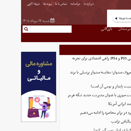
درباره ما
مرامنامه
تماس با ما
پیوندها
تعرفه اگهی
شنبه ۱۷ مرداد ۱۴۰۵
نرمندان
بازرگانی
خرید اکانت ظرفیتی PS5 و PS4؛ راهی اقتصادی برای تجربه
روف سشوار؛ مقایسه سشوار پرنسلی با برند
منیت پایدار و بومی آن است!
ست سوری با عنوان مدیریت جدید تنگه هرمز
 ایرانی آمریکا
 در برابر محاصره را ادامه می‌دهیم
البافی ترامپ
 را در ایران زمین‌گیر کند!