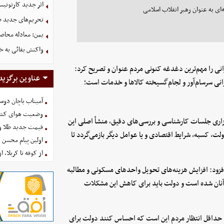
اثر جدید کارتونی
‌ای به عنوان رهبر انقلاب اسلامی
تحریم‌های جدید ضد
یمن: معادله محاصره
واکنش بقائی به خی
گرانی را مهم‌ترین دغدغه کنونی مردم عنوان و تصریح کرد:
عناوین برگزید
نی سرسام‌آور و لجام‌گسیخته کالاها و خدمات است؛
آمیتاب باچان دوست
وضعیت هوای کشور امروز 
برگزاری جلسات کارشناسی و بررسی‌های دقیق، منشأ اصلی این
قیمت جدید طلا و سکه امروز ۱۶ 
، کسبه، شرایط اقتصادی و یا عوامل دیگر بازمی‌گردد تا
اولین پیام محسن 
از کوفه تا کربلا، ا
فزود: افزایش هزینه‌های تحویل واحدهای مسکونی و مطالبه
ر آنان شده است و دولت باید برای کاهش این مشکلات
د: حداقل انتظار مردم این است که احساس کنند دولت برای