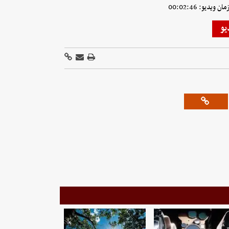
ویدیو: 00:02:46
یو