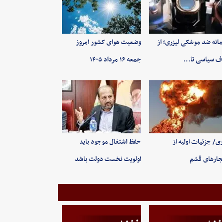
انه ضد موشکی لیزری؛ از
وضعیت هوای کشور امروز
ف سیاسی تا…
جمعه ۱۶ مرداد ۱۴۰۵
ی/ جزئیات اولیه از
حفظ اشتغال موجود باید
جارهای قشم
اولویت نخست دولت باشد