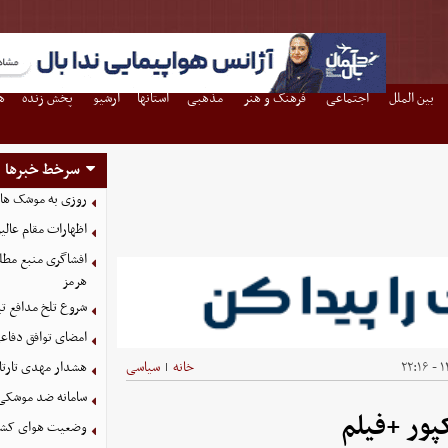
بین الملل
اجتماعی
فرهنگ و هنر
مذهبی
استانها
آرشیو
پخش زنده
ه
سرخط خبرها
روزی به موشک‌ های 
اظهارات مقام عالیر
افشاگری منبع مطلع
هرمز
شروع تلخ مدافع ت
امضای توافق دفاعی
۱۴
خانه
سیاسی
هشدار مهدی تارتا
|
سامانه ضد موشکی 
پور +فیلم
وضعیت هوای کشور امروز 