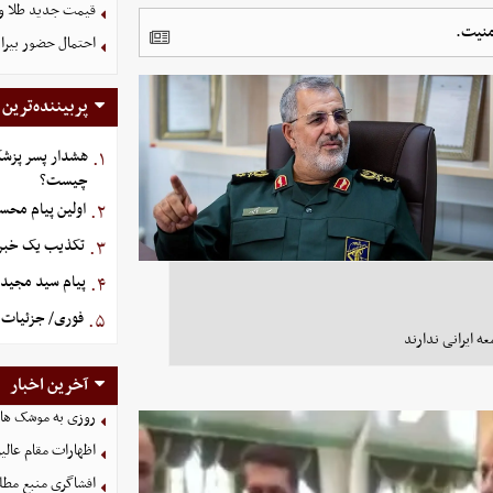
قیمت جدید طلا و سکه امروز ۱۶ م
منیت.
احتمال حضور بیرا
پربیننده‌ترین
هشدار پسر پزشک
۱.
چیست؟
اولین پیام محس
۲.
تکذیب یک خبر د
۳.
پیام سید مجید 
۴.
فوری/ جزئیات ا
۵.
ه ایرانی ندارند
آخرین اخبار
روزی به موشک‌ های 
اظهارات مقام عالیر
افشاگری منبع مطلع