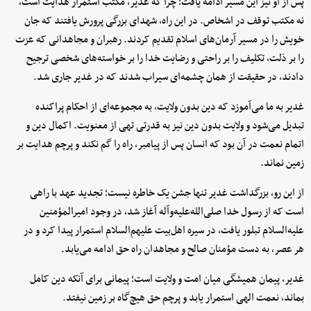
پس از او نیز این مسیر ادامه یافت؛ چرا که غدیر، مکتب استمرار هدایت است،
نه مکتب توقف در اشخاص. در این راه، شهدای بزرگی پرورش یافتند که جان
خویش را در مسیر آرمان‌های اسلام تقدیم کردند. رهبران و مجاهدانی که عزت
را بر ذلت، تکلیف را بر راحتی و رضایت خدا را بر خواسته‌های شخصی ترجیح
دادند، در حقیقت از همان چشمه‌ای سیراب شدند که در غدیر جاری شد.
غدیر به ما می‌آموزد که دین بدون ولایت، به مجموعه‌ای از احکام پراکنده
تبدیل می‌شود و ولایت بدون دین نیز به قدرتی تهی از معنویت. اکمال دین و
اتمام نعمت در آن بود که انسان پس از پیامبر، راه را گم نکند و پرچم هدایت بر
زمین نماند.
از این رو، بزرگداشت غدیر تنها جشن یک خاطره نیست؛ تجدید عهد با راهی
است که از رسول خدا صلی‌الله‌علیه‌وآله آغاز شد، در وجود امیرالمؤمنین
علیه‌السلام تبلور یافت، در سیره اهل‌بیت علیهم‌السلام استمرار پیدا کرد و در
هر عصر، به دست مؤمنان صالح و مجاهدان راه حق ادامه می‌یابد.
غدیر، پیمان همیشگی میان امت و ولایت است؛ پیمانی برای آنکه دین کامل
بماند، نعمت الهی استمرار یابد و پرچم حق هیچ‌گاه بر زمین نیفتد.