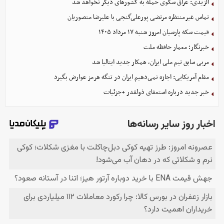
الزیدی: عراق سکوی حمله به کشورهای دیگر نخواهد شد
تماس غیرمنتظره مرتضی پورعلی‌گنجی با علیرضا منصوریان
قیمت سکه پارسیان امروز شنبه ۱۷ مرداد ۱۴۰۵
خبرنگار؛ معمار حافظه ملت
مربی سابق تیم ملی ایران، همکار جدید ایتالیا شد
مقام آمریکایی: اجازه نمی‌دهیم ایران در تنگه هرمز عوارض بگیرد
خبر جدید درباره استعفای ذولقدر +جزئیات