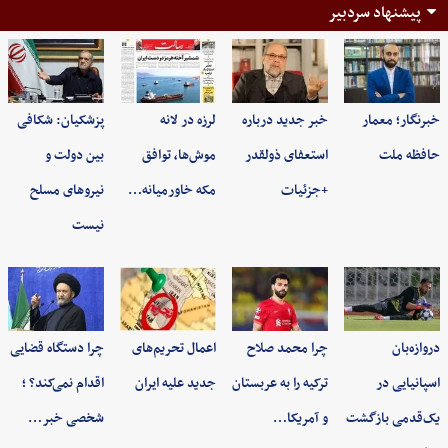
پیشنهاد سردبیر
خبرنگار؛ معمار
خبر جدید درباره
لرزه در لانه
پزشکیان: شکافی
حافظه ملت
استعفای ذولقدر
موش‌ها، توافق
بین دولت و
+جزئیات
مکه خاورمیانه…
نیروهای مسلح
نیست
دروازه‌بان
چرا محمد صلاح
اعمال تحریم‌های
چرا دستگاه قضایی
اسپانیایی در
ترکیه را به عربستان
جدید علیه ایران
اقدام نمی‌کند؟ ؛
یک‌قدمی بازگشت
و آمریکا…
شخصی خبر…