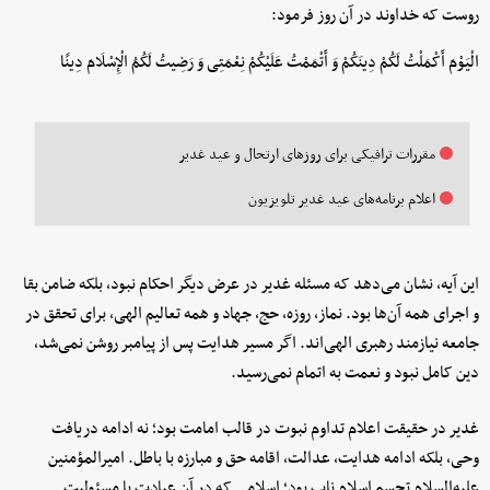
روست که خداوند در آن روز فرمود:
الْیَوْمَ أَکْمَلْتُ لَکُمْ دِینَکُمْ وَ أَتْمَمْتُ عَلَیْکُمْ نِعْمَتِی وَ رَضِیتُ لَکُمُ الْإِسْلَامَ دِینًا
مقررات ترافیکی برای روزهای ارتحال و عید غدیر
اعلام برنامه‌های عید غدیر تلویزیون
این آیه، نشان می‌دهد که مسئله غدیر در عرض دیگر احکام نبود، بلکه ضامن بقا
و اجرای همه آن‌ها بود. نماز، روزه، حج، جهاد و همه تعالیم الهی، برای تحقق در
جامعه نیازمند رهبری الهی‌اند. اگر مسیر هدایت پس از پیامبر روشن نمی‌شد،
دین کامل نبود و نعمت به اتمام نمی‌رسید.
غدیر در حقیقت اعلام تداوم نبوت در قالب امامت بود؛ نه ادامه دریافت
وحی، بلکه ادامه هدایت، عدالت، اقامه حق و مبارزه با باطل. امیرالمؤمنین
علیه‌السلام تجسم اسلام ناب بود؛ اسلامی که در آن عبادت با مسئولیت