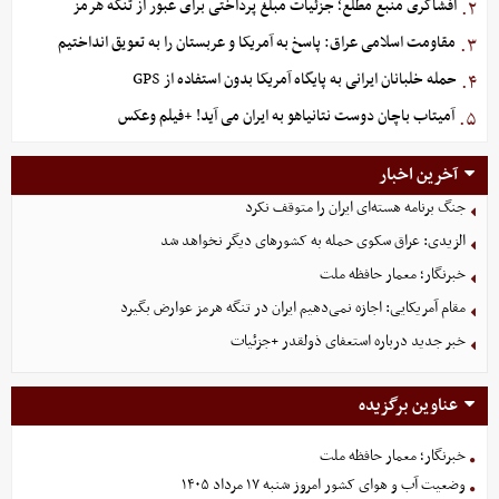
افشاگری منبع مطلع؛ جزئیات مبلغ پرداختی برای عبور از تنگه هرمز
۲.
مقاومت اسلامی عراق: پاسخ به آمریکا و عربستان را به تعویق انداختیم
۳.
حمله خلبانان ایرانی به پایگاه آمریکا بدون استفاده از GPS
۴.
آمیتاب باچان دوست نتانیاهو به ایران می آید! +فیلم وعکس
۵.
آخرین اخبار
جنگ برنامه هسته‌ای ایران را متوقف نکرد
الزیدی: عراق سکوی حمله به کشورهای دیگر نخواهد شد
خبرنگار؛ معمار حافظه ملت
مقام آمریکایی: اجازه نمی‌دهیم ایران در تنگه هرمز عوارض بگیرد
خبر جدید درباره استعفای ذولقدر +جزئیات
عناوین برگزیده
خبرنگار؛ معمار حافظه ملت
وضعیت آب و هوای کشور امروز شنبه ۱۷ مرداد ۱۴۰۵