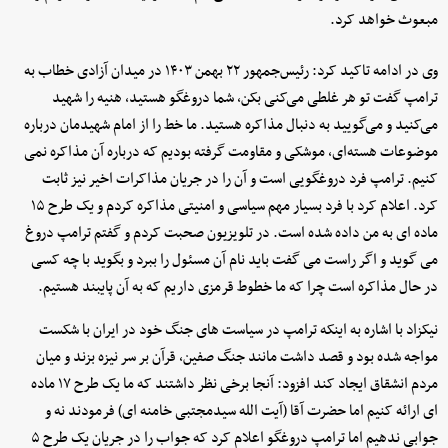
مبعوث خواهد کرد.
وی در ادامه تاکید کرد: رئیس‌جمهور ۲۲ بهمن ۱۴۰۳ در میدان آزادی خطاب به
ترامپ گفت تو هر غلطی می‌کنی بکن، شما دروغگو هستید، هنیه را شهید
می‌کنید و می‌گویید به دنبال مذاکره هستید. ما خط را از امام شهیدمان درباره
موضوعات هسته‌ای، موشکی و مقاومت گرفته بودیم که درباره آن مذاکره نمی
کنیم. ترامپ فرد دروغگویی است و آن را در جریان مذاکرات اخیر نیز ثابت
کرد. اعلام کرد با فرد بسیار مهم سیاسی و امنیتی مذاکره کردم و یک طرح ۱۵
ماده ای به من داده شده است. در تلویزیون صحبت کردم و گفتم ترامپ دروغ
می گوید و اگر راست می گفت باید نام آن مسئول را ببرد و بگوید با چه کسی
در حال مذاکره است چرا که ما خطوط قرمزی داریم که به آن پایبند هستیم.
نیکزاد با اشاره به اینکه ترامپ در سیاست های جنگ خود در ایران با شکست
مواجه شده بود و قصد داشت مانند جنگ صفین، قرآن بر سر نیزه بزند و میان
مردم انشقاق ایجاد کند افزود: آنجا برخی نظر داشتند که ما یک طرح ۱۷ ماده
ای ارائه کنیم اما حضرت آقا (آیت الله سیدمجتبی خامنه ای) فرمودند نه و
جوابی ندهیم اما ترامپ دروغگو اعلام کرد که جواب را در جریان یک طرح ۵