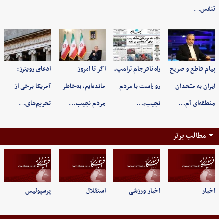
تنفس…
پیام قاطع و صریح
راه نافرجام ترامپ،
اگر تا امروز
ادعای رویترز:
ایران به متحدان
رو راست با مردم
مانده‌ایم، به‌خاطر
آمریکا برخی از
منطقه‌ای آم…
نجیب،…
مردم نجیب…
تحریم‌های…
مطالب برتر
اخبار
اخبار ورزشی
استقلال
پرسپولیس