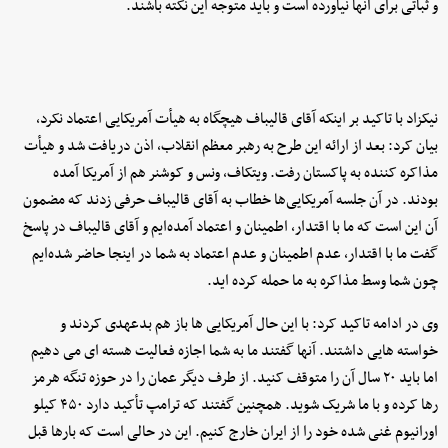
و ثباتی برای آنها نیاورده است و باید متوجه این نکته باشند.
نیکزاد با تاکید بر اینکه آقای قالیباف هیچگاه به هیأت آمریکایی اعتماد نکرد،
بیان کرد: بعد از ارائه این طرح به رهبر معظم انقلاب، اذن دریافت شد و هیأت
مذاکره کننده به پاکستان رفت. ویتکاف، ونس و کوشنر هم از آمریکا آمده
بودند. در آن جلسه آمریکایی‌ها خطاب به آقای قالیباف حرفی زدند که مضمون
آن این است که ما با اقتدار، اطمینان و اعتماد آمده‌ایم و آقای قالیباف در پاسخ
گفت ما با اقتدار، عدم اطمینان و عدم اعتماد به شما در اینجا حاضر شده‌ایم
چون شما وسط مذاکره به ما حمله کرده اید.
وی در ادامه تاکید کرد: با این حال آمریکایی ها باز هم بدعهدی کردند و
خواسته هایی داشتند. آنها گفتند ما به شما اجازه فعالیت هسته ای می دهیم
اما باید ۲۰ سال آن را متوقف کنید. از طرف دیگر عمان را در حوزه تنگه هرمز
رها کرده و با ما شریک شوید. همچنین گفتند که ترامپ تأکید دارد ۴۵۰ کیلو
اورانیوم غنی شده خود را از ایران خارج کنیم. این در حالی است که بارها قبل