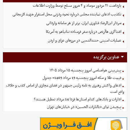
بازداشت ۲۱ مزدور موساد و ۴ شرور مسلح توسط وزارت اطلاعات
تکذیب ادعای نماینده مجلس درباره نحوه ردزنی محل استقرار شهید لاریجانی
سردار ابن‌الرضا: فناوری ایران، برتر از هر سامانه وارداتی
افشاگری هاآرتص درباره سفر فرستاده نتانیاهو به آمریکا
عملیات امنیتی حشدالشعبی در مرزهای عراق و اردن
عناوین برگزیده
پیش‌بینی هواشناسی امروز پنجشنبه ۱۵ مرداد ۱۴۰۵
قیمت طلا و سکه امروز پنجشنبه 15 مرداد 1405+ جدول
ادعای واکنش رهبری به نامه رئیس جمهور در فضای مجازی از اساس کذب و خلاف
واقع است
ادارات و بانک‌های کدام استان‌ها فردا 14 مرداد تعطیل هستند؟
پیچیدن نوای «یالثارات الحسین» در خیابان‌های تهران