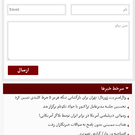
سرخط خبرها
وال‌استریت ژورنال: تهران برای بازگشایی تنگه هرمز ۵ شرط کلیدی تعیین کرد
نخستین جلسه مدیرعامل تراکتور با جواد نکونام برگزار شد
رسوایی دیپلماسی آمریکا در برابر ایران توسط بلاگر آمریکایی!
هدایت ممبینی بدون پاسخ به سوالات خبرنگاران رفت
افتتاحیه ون وار/ گزارش تصویری