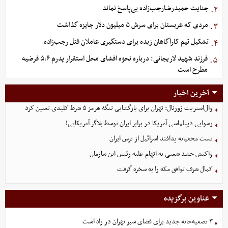
جنایت حمیدرضارجب‌زاده بی‌پاسخ نماند
۲.
مردی که عربستان برای سرش ۵ میلیون دلار جایزه گذاشت
۳.
تشکیل تیم کارآگاهان زبده برای دستگیری عاملان قتل رجب‌زاده
۴.
فرزند شهید لاریجانی: درباره نحوه افشای محل استقرار پدرم ۵،۶ فرضیه
۵.
مطرح است
آخرین اخبار
وال‌استریت ژورنال: تهران برای بازگشایی تنگه هرمز ۵ شرط کلیدی تعیین کرد
رسوایی دیپلماسی آمریکا در برابر ایران توسط بلاگر آمریکایی!
تست مخفیانه پدافند اسرائیل از ترس ایران
واکنش حشد شعبی به اتهام‌ علیه رئیس این سازمان
کمال شرف توافق مکه را به سخره گرفت
عناوین برگزیده
۳ تصفیه‌خانه جدید برای فضای سبز تهران در راه است