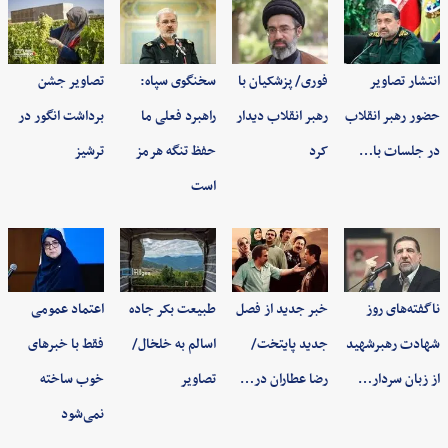
انتشار تصاویر
فوری/ پزشکیان با
سخنگوی سپاه:
تصاویر جشن
حضور رهبر انقلاب
رهبر انقلاب دیدار
راهبرد فعلی ما
برداشت انگور در
در جلسات با…
کرد
حفظ تنگه هرمز
ترشیز
است
ناگفته‌های روز
خبر جدید از فصل
طبیعت بکر جاده
اعتماد عمومی
شهادت رهبرشهید
جدید پایتخت/
اسالم به خلخال/
فقط با خبرهای
از زبان سردار…
رضا عطاران در…
تصاویر
خوب ساخته
نمی‌شود