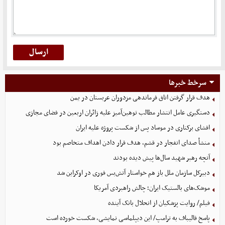
سرخط خبرها
هدف قرار گرفتن اتاق‌ فرماندهی مزدوران عربستان در یمن
دستگیری عامل انتشار مطالب توهین‌آمیز علیه زائران اربعین در فضای مجازی
افشای برکناری در موساد پس از شکست پروژه علیه ایران
منشأ صدای انفجار در قشم، هدف قرار دادن اهداف متخاصم بود
آنچه رهبر شهید سال‌ها پیش دیده بودند
دبیرکل سازمان ملل باز هم خواستار آتش‌بس فوری در اوکراین شد
موشک‌های بالستیک ایران؛ چالش راهبردی آمریکا
فیلم/ روایت پزشکیان از انحلال بانک آینده
پاسخ قالیباف به ترامپ/ این دیپلماسی نمایشی، شکست خورده است