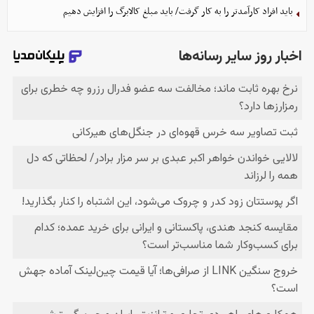
باید افراد کارآمدتر را به کار گرفت/ باید مبلغ کالابرگ را افزایش دهیم