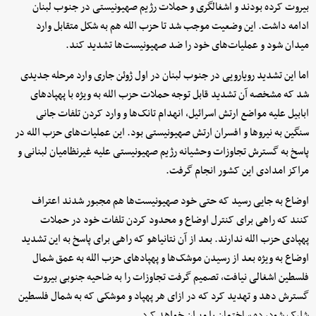
بیروت کرده بودند و اشغالگری و حملات رژیم صهیونیستی در جنوب لبنان
ادامه داشت. این وضعیت موجب شد تا حزب الله هم به شکل متقابل وارد
میدان شود و عملیات‌های خود را ضد صهیونیست‌ها تشدید کند.
اما این تشدید رویارویی در جنوب لبنان در اول ژوئن جاری وارد مرحله جدیدی
شد که مشخصه آن تشدید قابل توجه حملات حزب الله به ویژه با پهپادهای
ابابیل علیه مواضع ارتش اسرائیل، انهدام تانک‌ها و وارد کردن تلفات جانی
سنگین به نیروها و افسران ارتش صهیونیستی بود. این عملیات‌های حزب الله در
پاسخ به گسترش تجاوزات وحشیانه رژیم صهیونیستی علیه غیرنظامیان لبنانی و
مراکز امدادی این کشور انجام گرفت.
اوضاع به جایی رسید که حتی خود صهیونیست‌ها هم مجبور شدند اعتراف
کنند که راهی برای کنترل اوضاع و محدود کردن تلفات خود در حملات
پهپادی حزب الله ندارند. بعد از آن نتانیاهو که راهی برای پاسخ به این تشدید
اوضاع به ویژه بعد از رسیدن موشک‌ها و پهپادهای حزب الله به عمق شمال
فلسطین اشغالی نیافت، تصمیم گرفت تجاوزات را به ضاحیه جنوبی بیروت
گسترش دهد و تهدید کرد که در ازای هر پهپاد و موشکی که به شمال فلسطین
شلیک شود، ده ساختمان را ویران خواهد کرد.