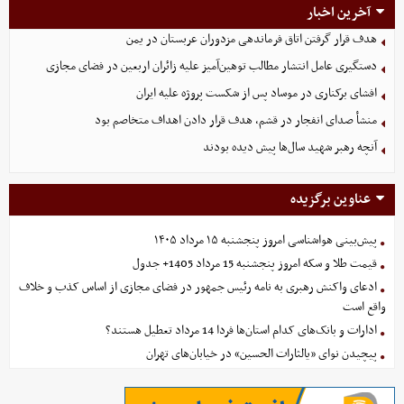
آخرین اخبار
هدف قرار گرفتن اتاق‌ فرماندهی مزدوران عربستان در یمن
دستگیری عامل انتشار مطالب توهین‌آمیز علیه زائران اربعین در فضای مجازی
افشای برکناری در موساد پس از شکست پروژه علیه ایران
منشأ صدای انفجار در قشم، هدف قرار دادن اهداف متخاصم بود
آنچه رهبر شهید سال‌ها پیش دیده بودند
عناوین برگزیده
پیش‌بینی هواشناسی امروز پنجشنبه ۱۵ مرداد ۱۴۰۵
قیمت طلا و سکه امروز پنجشنبه 15 مرداد 1405+ جدول
ادعای واکنش رهبری به نامه رئیس جمهور در فضای مجازی از اساس کذب و خلاف
واقع است
ادارات و بانک‌های کدام استان‌ها فردا 14 مرداد تعطیل هستند؟
پیچیدن نوای «یالثارات الحسین» در خیابان‌های تهران