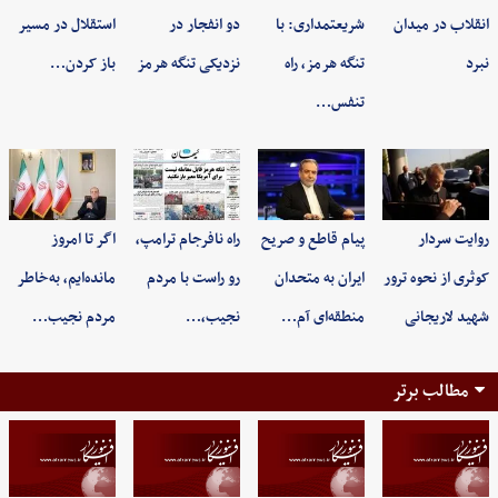
انقلاب در میدان
شریعتمداری: با
دو انفجار در
استقلال در مسیر
نبرد
تنگه هرمز، راه
نزدیکی تنگه هرمز
باز کردن…
تنفس…
روایت سردار
پیام قاطع و صریح
راه نافرجام ترامپ،
اگر تا امروز
کوثری از نحوه ترور
ایران به متحدان
رو راست با مردم
مانده‌ایم، به‌خاطر
شهید لاریجانی
منطقه‌ای آم…
نجیب،…
مردم نجیب…
مطالب برتر