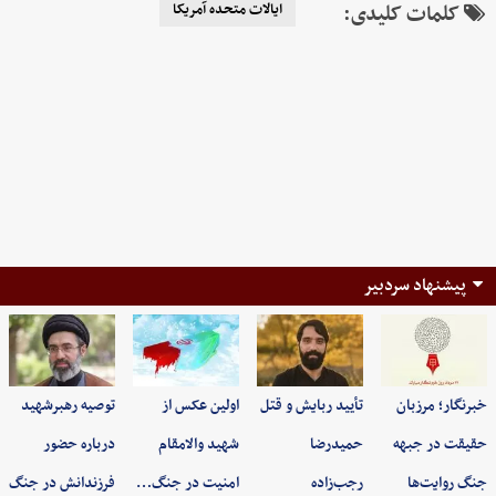
کلمات کلیدی:
ایالات متحده آمریکا
پیشنهاد سردبیر
خبرنگار؛ مرزبان
تأیید ربایش و قتل
اولین عکس از
توصیه رهبرشهید
حقیقت در جبهه
حمیدرضا
شهید والامقام
درباره حضور
جنگ روایت‌ها
رجب‌زاده
امنیت در جنگ…
فرزندانش در جنگ