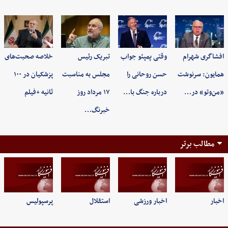
افشاگری شهرام
وقتی پمپئو جواب
تبریک رئیس
خلاصه صحبت‌های
همایون: سرنوشت
حسن روحانی را
مجلس به مناسبت
پزشکیان در ۱۰۰
«من‌وتو» در…
درباره جنگ با…
۱۷ مرداد روز
ثانیه +فیلم
خبرنگ…
مطالب برتر
اخبار
اخبار ورزشی
استقلال
پرسپولیس