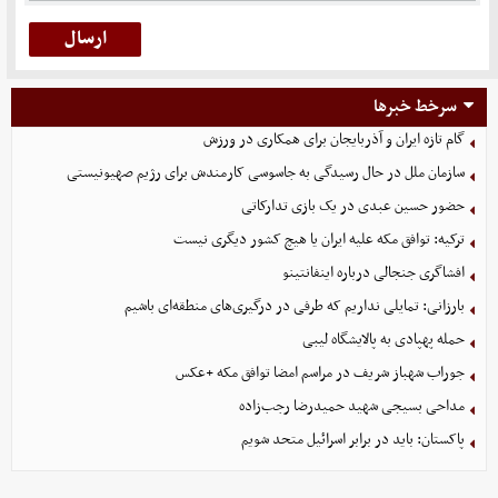
سرخط خبرها
گام تازه ایران و آذربایجان برای همکاری در ورزش
سازمان ملل در حال رسیدگی به جاسوسی کارمندش برای رژیم صهیونیستی
حضور حسین عبدی در یک بازی تدارکاتی
ترکیه: توافق مکه علیه ایران یا هیچ کشور دیگری نیست
افشاگری جنجالی درباره اینفانتینو
بارزانی: تمایلی نداریم که طرفی در درگیری‌های منطقه‌ای باشیم
حمله پهپادی به پالایشگاه لیبی
جوراب‌ شهباز شریف در مراسم امضا توافق‌ مکه +عکس
مداحی بسیجی شهید حمیدرضا رجب‌زاده
پاکستان: باید در برابر اسرائیل متحد شویم