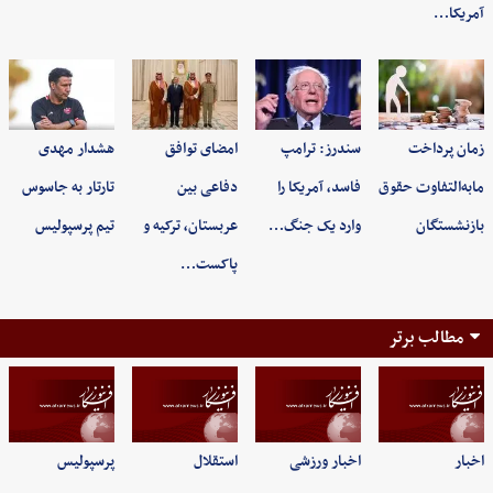
آمریکا…
زمان پرداخت
سندرز: ترامپ
امضای توافق
هشدار مهدی
مابه‌التفاوت حقوق
فاسد، آمریکا را
دفاعی بین
تارتار به جاسوس
بازنشستگان
وارد یک جنگ…
عربستان، ترکیه و
تیم پرسپولیس
پاکست…
مطالب برتر
اخبار
اخبار ورزشی
استقلال
پرسپولیس