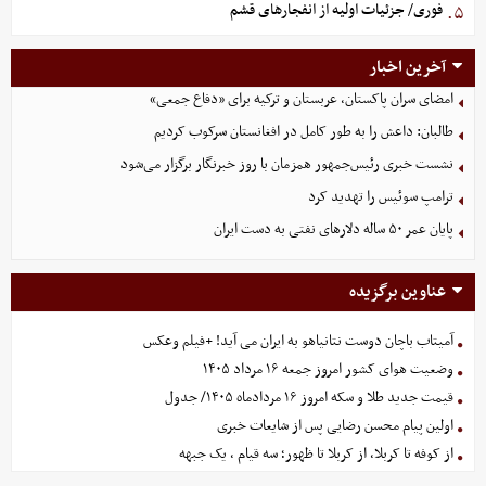
فوری/ جزئیات اولیه از انفجارهای قشم
۵.
آخرین اخبار
امضای سران پاکستان، عربستان و ترکیه برای «دفاع جمعی»
طالبان: داعش را به طور کامل در افغانستان سرکوب کردیم
نشست خبری رئیس‌جمهور همزمان با روز خبرنگار برگزار می‌شود
ترامپ سوئیس را تهدید کرد
پایان عمر ۵۰ ساله دلارهای نفتی به دست ایران
عناوین برگزیده
آمیتاب باچان دوست نتانیاهو به ایران می آید! +فیلم وعکس
وضعیت هوای کشور امروز جمعه ۱۶ مرداد ۱۴۰۵
قیمت جدید طلا و سکه امروز ۱۶ مردادماه ۱۴۰۵/ جدول
اولین پیام محسن رضایی پس از شایعات خبری
از کوفه تا کربلا، از کربلا تا ظهور؛ سه قیام ، یک جبهه