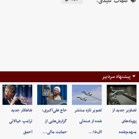
کلمات کلیدی:
پیشنهاد سردبیر
تصاویر جدید از
تصویر تازه منتشر
حاج علی‌اکبری:
شاهکار جدید
پهپادهای
شده از صندلی
گزارش‌هایی از
ترامپ خیالاتی
منهدم‌شده
اف۱۵…
حمایت مالی…
احمق