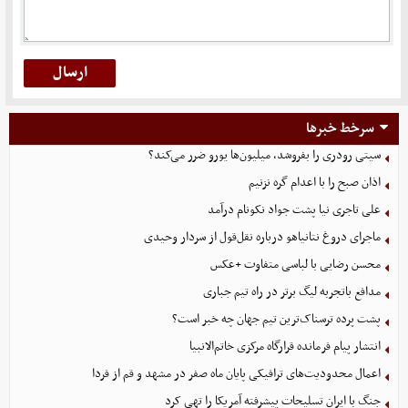
سرخط خبرها
سیتی رودری را بفروشد، میلیون‌ها یورو ضرر می‌کند؟
اذان صبح را با اعدام گره نزنیم
علی تاجری‌ نیا پشت جواد نکونام درآمد
ماجرای دروغ نتانیاهو درباره نقل‌قول از سردار وحیدی
محسن رضایی با لباسی متفاوت +عکس
مدافع باتجربه لیگ برتر در راه تیم جباری
پشت پرده ترسناک‌ترین تیم جهان چه خبر است؟
انتشار پیام فرمانده قرارگاه مرکزی خاتم‌الانبیا
اعمال محدودیت‌های ترافیکی پایان ماه صفر در مشهد و قم از فردا
جنگ با ایران تسلیحات پیشرفته آمریکا را تهی کرد