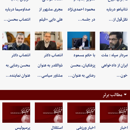
نتانیاهو درباره
محمود احمدی‌نژاد
مجری مشهور از
صداوسیما درباره
نقل‌قول از…
در جلسه…
علی دایی +فیلم
انتصاب محسن…
سردار سپاه : ملت
با حکم مسعود
انتصاب دکتر
انتصاب دکتر
ایران از دادخواهی
پزشکیان، محسن
ذوالقدر به عنوان
محسن رضایی به
خون…
رضایی به عنوان…
مشاور سیاسی…
عنوان نماینده…
مطالب برتر
اخبار
اخبار ورزشی
استقلال
پرسپولیس