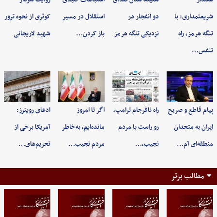
شریعتمداری: با
دو انفجار در
استقلال در مسیر
کوثری از نحوه ترور
تنگه هرمز، راه
نزدیکی تنگه هرمز
باز کردن…
شهید لاریجانی
تنفس…
پیام قاطع و صریح
راه نافرجام ترامپ،
اگر تا امروز
ادعای رویترز:
ایران به متحدان
رو راست با مردم
مانده‌ایم، به‌خاطر
آمریکا برخی از
منطقه‌ای آم…
نجیب،…
مردم نجیب…
تحریم‌های…
مطالب برتر