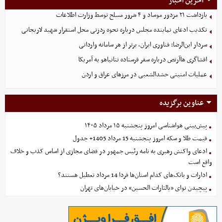
آخرین اخبار
بازداشت ۲۱ مزدور موساد و ۴ شرور مسلح توسط وزارت اطلاعات
تکذیب ادعای نماینده مجلس درباره نحوه ردزنی محل استقرار شهید لاریجانی
سردار ابن‌الرضا: فناوری ایران، برتر از هر سامانه وارداتی
افشاگری هاآرتص درباره سفر فرستاده نتانیاهو به آمریکا
عملیات امنیتی حشدالشعبی در مرزهای عراق و اردن
عناوین برگزیده
پیش‌بینی هواشناسی امروز پنجشنبه ۱۵ مرداد ۱۴۰۵
قیمت طلا و سکه امروز پنجشنبه 15 مرداد 1405+ جدول
ادعای واکنش رهبری به نامه رئیس جمهور در فضای مجازی از اساس کذب و خلاف
واقع است
ادارات و بانک‌های کدام استان‌ها فردا 14 مرداد تعطیل هستند؟
پیچیدن نوای «یالثارات الحسین» در خیابان‌های تهران