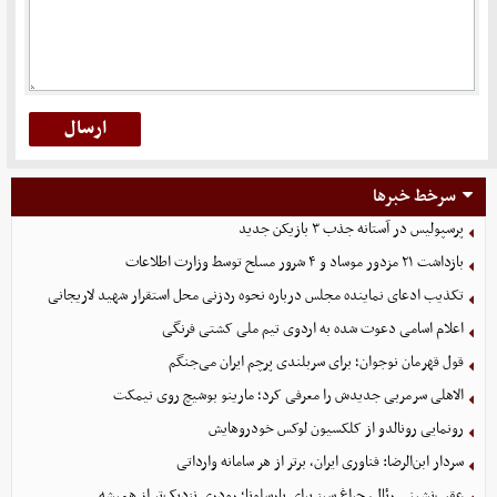
سرخط خبرها
پرسپولیس در آستانه جذب ۳ بازیکن جدید
بازداشت ۲۱ مزدور موساد و ۴ شرور مسلح توسط وزارت اطلاعات
تکذیب ادعای نماینده مجلس درباره نحوه ردزنی محل استقرار شهید لاریجانی
اعلام اسامی دعوت شده به اردوی تیم ملی کشتی فرنگی
قول قهرمان نوجوان؛ برای سربلندی پرچم ایران می‌جنگم
الاهلی سرمربی جدیدش را معرفی کرد؛ مارینو بوشیچ روی نیمکت
رونمایی رونالدو از کلکسیون لوکس خودروهایش
سردار ابن‌الرضا: فناوری ایران، برتر از هر سامانه وارداتی
عقب‌نشینی رئال، چراغ سبز برای بارسلونا؛ رودری نزدیک‌تر از همیشه