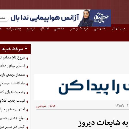
بین الملل
اجتماعی
فرهنگ و هنر
مذهبی
استانها
آرشیو
پخش زنده
ه
سرخط خبرها
شروع تلخ مدافع ت
امضای توافق دفاعی
هشدار مهدی تارتا
سامانه ضد موشکی 
وضعیت هوای کشور امروز 
قیمت جدید طلا و سکه امروز ۱۶ م
۱۴
خانه
سیاسی
|
احتمال حضور بیرا
مبلغ جدایی حسین 
ه شایعات دیروز
کیش در مسیر میزبانی