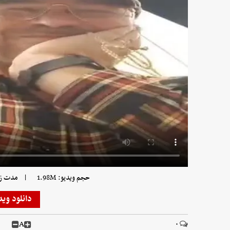
|
حجم ویدیو: 1.98M
مدت زمان و
دانلود وید
A
۰