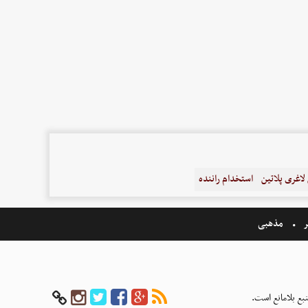
اغری پلاتین
استخدام راننده
ر
مذهبی
بع بلامانع است.