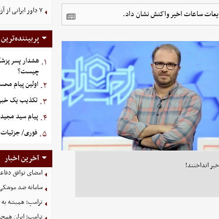
۷ داور ایرانی از آزمون نخبگان آسیا سربلند بیرون آمدند
یعات ساعات اخیر واکنش نشان داد.
پربیننده‌ترین
هشدار پسر پزشک
۱.
چیست؟
اولین پیام محس
۲.
تکذیب یک خبر د
۳.
پیام سید مجید 
۴.
فوری/ جزئیات ا
۵.
آخرین اخبار
خیر انداختند!
امضای توافق دفاعی
سامانه ضد موشکی 
ترامپ: همیشه به م
ترامپ: ایران همچن