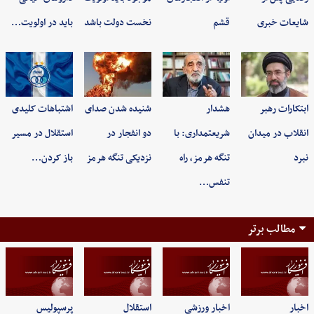
شایعات خبری
قشم
نخست دولت باشد
باید در اولویت…
ابتکارات رهبر
هشدار
شنیده شدن صدای
اشتباهات کلیدی
انقلاب در میدان
شریعتمداری: با
دو انفجار در
استقلال در مسیر
نبرد
تنگه هرمز، راه
نزدیکی تنگه هرمز
باز کردن…
تنفس…
مطالب برتر
اخبار
اخبار ورزشی
استقلال
پرسپولیس