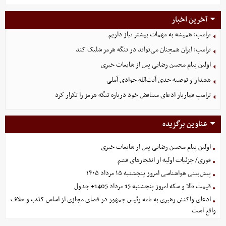
آخرین اخبار
ترامپ: همیشه به مهمات بیشتر نیاز داریم
ترامپ: ایران همچنان می‌تواند در تنگه هرمز شلیک کند
اولین پیام محسن رضایی پس از شایعات خبری
هشدار و توصیه جدی آیت‌الله جوادی آملی
ترامپ قمارباز ادعای متناقض خود درباره تنگه هرمز را تکرار کرد
عناوین برگزیده
اولین پیام محسن رضایی پس از شایعات خبری
فوری/ جزئیات اولیه از انفجارهای قشم
پیش‌بینی هواشناسی امروز پنجشنبه ۱۵ مرداد ۱۴۰۵
قیمت طلا و سکه امروز پنجشنبه 15 مرداد 1405+ جدول
ادعای واکنش رهبری به نامه رئیس جمهور در فضای مجازی از اساس کذب و خلاف
واقع است