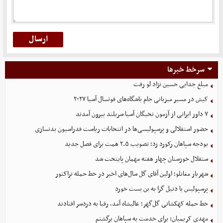
سرخط خبرها
مبلغ جدایی حسین نژاد لو رفت
کیش در مسیر میزبانی جام باشگاه‌های فوتسال آسیا ۲۰۲۷
۷ داور ایرانی از آزمون نخبگان آسیا سربلند بیرون آمدند
حضور استقلالی و پرسپولیسی‌ها در انتخابات ریاست فدراسیون بدنسازی
بودجه سپاهان رکورد زد؛ تصویب ۲.۵ همت برای فصل جدید
ستقلال خوزستان چهار هفته مهمان پایتخت شد
شهریار مغانلو؛ اولین آقای گل سال‌های اخیر در خط حمله تراکتور
پرسپولیس با دنیل گرا به بن بست خورد
خط حمله کهکشانی گل‌گهر؛ عالیشاه آمد، رقبا به دردسر افتادند
مهدی کریمیان: برای خدمت به سپاهان برگشتم