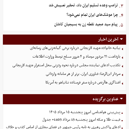
ترامپ وعده تسلیم ایران داد، تحقیر نصیبش شد
۳.
چرا موشک‌های ایران تمام نمی‌شود؟
۴.
پیام سید مجید نقطه زن به بسیجیان کاشان
۵.
آخرین اخبار
بیانیه خانواده شهید لاریجانی درباره برخی گمانه‌زنی‌های رسانه‌ای
بازداشت ۲۱ مزدور موساد و ۴ شرور مسلح توسط وزارت اطلاعات
تکذیب ادعای نماینده مجلس درباره نحوه ردزنی محل استقرار شهید لاریجانی
سردار ابن‌الرضا: فناوری ایران، برتر از هر سامانه وارداتی
افشاگری هاآرتص درباره سفر فرستاده نتانیاهو به آمریکا
عناوین برگزیده
پیش‌بینی هواشناسی امروز پنجشنبه ۱۵ مرداد ۱۴۰۵
قیمت طلا و سکه امروز پنجشنبه 15 مرداد 1405+ جدول
ادعای واکنش رهبری به نامه رئیس جمهور در فضای مجازی از اساس کذب و خلاف