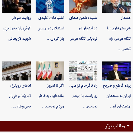
هشدار
شنیده شدن صدای
اشتباهات کلیدی
روایت سردار
شریعتمداری: با
دو انفجار در
استقلال در مسیر
کوثری از نحوه ترور
تنگه هرمز، راه
نزدیکی تنگه هرمز
باز کردن…
شهید لاریجانی
تنفس…
پیام قاطع و صریح
راه نافرجام ترامپ،
اگر تا امروز
ادعای رویترز:
ایران به متحدان
رو راست با مردم
مانده‌ایم، به‌خاطر
آمریکا برخی از
منطقه‌ای آم…
نجیب،…
مردم نجیب…
تحریم‌های…
مطالب برتر