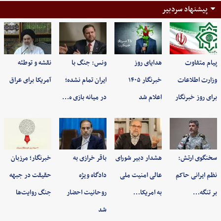
پیشنهاد سردبیر
پیام متفاوت
هدایای روز
ونس: جنگ با
نقشه و توطئه
وزارت اطلاعات
خبرنگار ۱۴۰۵
ایران تمام نشده؛
آمریکا برای عراق
برای روز خبرنگار
اعلام شد
در میانه بازی ه…
سخنگوی ارتش:
هشدار دبیر شورای
باقر خرازی به
خبرنگار؛ مرزبان
نظم ایرانی حاکم
عالی امنیت ملی
دادگاه ویژه
حقیقت در جبهه
بر تنگه…
به امریکا…
روحانیت احضار
جنگ روایت‌ها
شد