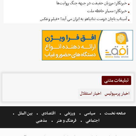
خبرنگار؛ مرزبان حقیقت در جبهه جنگ روایت‌ها
خبرنگار؛ معمار حافظه ملت
آمیتاب باچان دوست نتانیاهو به ایران می آید! +فیلم وعکس
تبلیغات متنی
اخبار پرسپولیس
اخبار استقلال
صفحه نخست
سیاسی
ورزشی
اقتصادی
بین الملل
اجتماعی
فرهنگ و هنر
مذهبی