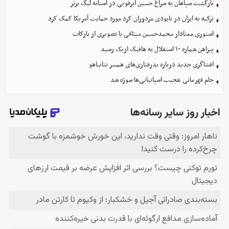
بازگشت سپاهان به سراغ حسین ابرقویی در آستانه لیگ برتر
ترکیه به ایران در نابودی مزدوران کرد مورد حمایت آمریکا کمک کرد
استوری معنادار محمدحسین میثاقی با تصویری از بازکات
پیراهن شماره ۱۰ استقلال به هافبک ازبک رسید
افشاگری جدید درباره بدرفتاری‌های همسر نتانیاهو
جام قهرمانی عجیب اسپانیایی‌ها سوژه شد