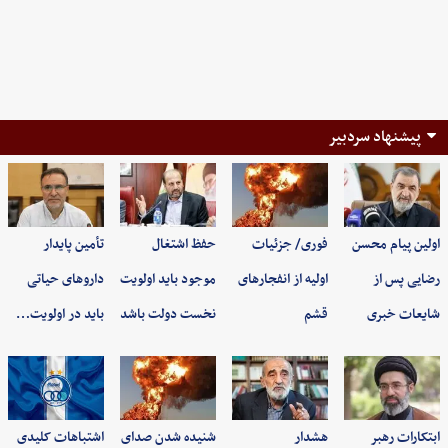
پیشنهاد سردبیر
اولین پیام محسن
فوری/ جزئیات
حفظ اشتغال
تأمین پایدار
رضایی پس از
اولیه از انفجارهای
موجود باید اولویت
داروهای حیاتی
شایعات خبری
قشم
نخست دولت باشد
باید در اولویت…
ابتکارات رهبر
هشدار
شنیده شدن صدای
اشتباهات کلیدی