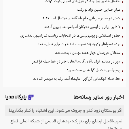
احتمال حضور بیرانوند در بازی‌های آسیایی قوت گرفت
مبلغ جدایی حسین نژاد لو رفت
کیش در مسیر میزبانی جام باشگاه‌های فوتسال آسیا ۲۰۲۷
۷ داور ایرانی از آزمون نخبگان آسیا سربلند بیرون آمدند
حضور استقلالی و پرسپولیسی‌ها در انتخابات ریاست فدراسیون بدنسازی
بودجه سپاهان رکورد زد؛ تصویب ۲.۵ همت برای فصل جدید
ستقلال خوزستان چهار هفته مهمان پایتخت شد
شهریار مغانلو؛ اولین آقای گل سال‌های اخیر در خط حمله تراکتور
پرسپولیس با دنیل گرا به بن بست خورد
خط حمله کهکشانی گل‌گهر؛ عالیشاه آمد، رقبا به دردسر افتادند