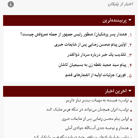
پربیننده‌ترین
هشدار پسر پزشکیان/ منظور رئیس جمهور از جمله معروفش چیست؟
۱.
اولین پیام محسن رضایی پس از شایعات خبری
۲.
تکذیب یک خبر درباره سردار ذوالقدر
۳.
پیام سید مجید نقطه زن به بسیجیان کاشان
۴.
فوری/ جزئیات اولیه از انفجارهای قشم
۵.
آخرین اخبار
ترامپ: همیشه به مهمات بیشتر نیاز داریم
ترامپ: ایران همچنان می‌تواند در تنگه هرمز شلیک کند
اولین پیام محسن رضایی پس از شایعات خبری
هشدار و توصیه جدی آیت‌الله جوادی آملی
ترامپ قمارباز ادعای متناقض خود درباره تنگه هرمز را تکرار کرد