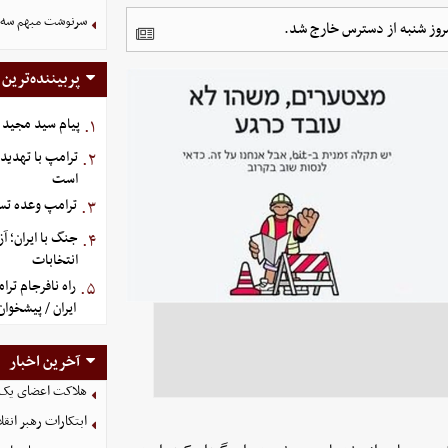
سرنوشت مبهم سه خ
مروز شنبه از دسترس خارج شد.
پربیننده‌ترین
پیام سید مجید 
۱.
ترامپ با تهدید
۲.
است
ترامپ وعده تسل
۳.
جنگ با ایران؛ 
۴.
انتخابات
راه نافرجام ت
۵.
ایران / پیشخوان
آخرین اخبار
هلاکت اعضای یک 
ابتکارات رهبر انق