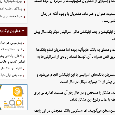
اشته و بسیاری از مشتریان صهیونیست را سرگردان کرده است.
پورجمشیدیان: اربعین ۱۴۰۵ با بالاترین سطح امنی
پنتاگون جلسه اضطر
رده عنوان و خبر داد، مشتریان با وجود آنکه در زمان
شرط جدید برای با
نمی‌رسد.
عناوین برگزید
 اپلیکیشن و چند اپلیکشن مالی اسرائیلی دیگر یک سال پیش
.
پیش‌بینی هواشناسی امروز
 و متعلق به بانک هاپوآلیم بوده اما مشتریان تمام بانک‌ها
قیمت طلا و سکه امروز پنجشنب
ادعای واکنش رهبر
یق تلفن همراه با آن، توسط تعداد زیادی از اسرائیلی‌ها به
اساس کذب و خلاف 
ادارات و بانک‌های کدام استان
۹ درصد از حواله‌های مالی مشتریان بانک‌های اسرائیلی با این اپلیکشن انجام می‌شود و
پیچیدن نوای «یالث
دند، مشکل را مشخص و در حال رفع آن هستند اما زمانی برای
ه با علت وقوع این مشکل نداد.
شن سخن می‌گویند، اما مسئولین بانک همچنان در این رابطه