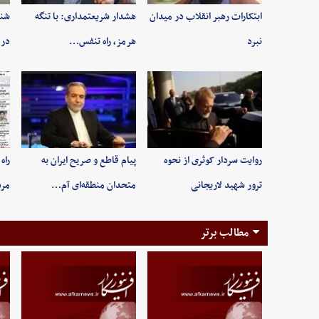
ابتکارات رهبر انقلاب در میدان
هشدار شریعتمداری: با تنگه
شنی
نبرد
هرمز، راه تنفس…
در 
روایت سردار کوثری از نحوه
پیام قاطع و صریح ایران به
راه
ترور شهید لاریجانی
متحدان منطقه‌ای آم…
مر
مطالب برتر