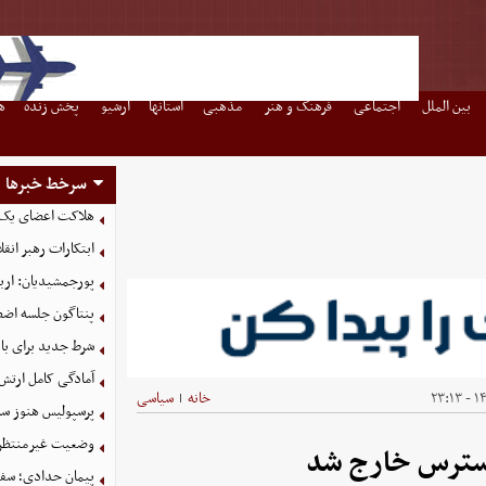
بین الملل
اجتماعی
فرهنگ و هنر
مذهبی
استانها
آرشیو
پخش زنده
ه
سرخط خبرها
هلاکت اعضای یک 
ابتکارات رهبر انق
پورجمشیدیان: اربعین ۱۴۰۵ با بالاترین سطح امنی
پنتاگون جلسه اضطر
شرط جدید برای با
آمادگی کامل ارتش
۱۴۰
خانه
سیاسی
|
پرسپولیس هنوز سه
وضعیت غیرمنتظره
 دسترس خارج شد
پیمان حدادی؛ سفی