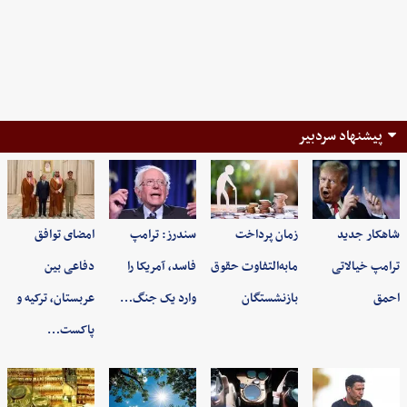
پیشنهاد سردبیر
شاهکار جدید
زمان پرداخت
سندرز: ترامپ
امضای توافق
ترامپ خیالاتی
مابه‌التفاوت حقوق
فاسد، آمریکا را
دفاعی بین
احمق
بازنشستگان
وارد یک جنگ…
عربستان، ترکیه و
پاکست…