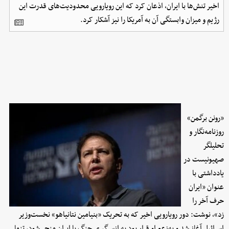
اخیر تنش‌ها با ایران، اذعان کرد که این رویارویی محدودیت‌های قدرت این
رژیم و میزان وابستگی آن به آمریکا را نیز آشکار کرد.
«رونن برگمن»
روزنامه‌نگار و
تحلیلگر
صهیونیست در
یادداشتی با
عنوان «ایران
حرف آخر را
زد»، نوشت: دور رویارویی اخیر که به تحریک «بنیامین نتانیاهو» نخست‌وزیر
اسرائیل آغاز شد و به‌زعم او قرار بود به ازسرگیری جنگ با ایران منجر شود، تنها