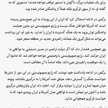
برای یک عملیات بزرگ، ناگهان با دستور توقف مواجه شدند؛ دستوری که به
گفته او، نه از سوی تل‌آویو بلکه عملاً از واشنگتن صادر شده بود.
برگمن در ادامه استدلال کرد که ایران از این رویداد به این جمع‌بندی رسیده
است که آمریکا خواهان جنگ نیست و رژیم صهیونیستی نیز بدون حمایت
واشنگتن توان ورود به یک جنگ گسترده با ایران را ندارد. به باور او، این برداشت
می‌تواند به شکل‌گیری یک معادله راهبردی جدید در منطقه منجر شود.
وی همچنین هشدار داد که اگر دولت ترامپ در مسیر دستیابی به توافقی با
ایران حرکت کند، رژیم صهیونیستی با وضعیتی مواجه خواهد شد که نه‌تنها آن
را یک موفقیت راهبردی نمی‌داند، بلکه اساساً با آن مخالف است.
برگمن در ادامه یادداشت خود نوشت که رژیم صهیونیستی در این دور از تنش‌ها
نتوانست جنگ را گسترش دهد، موفق نشد آمریکا را به درگیری بکشاند، پیوند
میان جبهه لبنان و ایران را دوباره برقرار کرد، اجازه داد ایران پایان‌بخش درگیری
باشد و اکنون نیز ممکن است با توافقی میان آمریکا و ایران روبه‌رو شود که با
خواست تل‌آویو همخوانی ندارد.