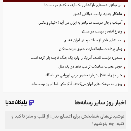
این توافق به معنای بازگشایی یک‌طرفه تنگه هرمز نیست!
شاهکار جدید ترامپ خیالاتی احمق
آمیتاب باچان دوست نتانیاهو به ایران می آید! +فیلم وعکس
وقوع انفجار مهیب در مسکو
صحنه ای نادر از حیات وحش ایران +فیلم
زمان پرداخت مابه‌التفاوت حقوق بازنشستگان
سندرز: ترامپ فاسد، آمریکا را وارد یک جنگ فاجعه بار کرده است
حجم عجیب معاملات ترامپ فقط در یک سال
خبر مهم استقلال درباره حضور مربی اروپایی در باشگاه
روزی به موشک‌ های ایران می‌گفتند آبگرمکن، اما امروز ترسیده‌اند