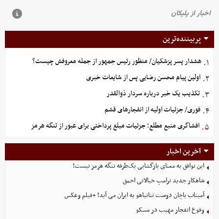
پربیننده‌ترین
هشدار پسر پزشکیان/ منظور رئیس جمهور از جمله معروفش چیست؟
۱.
اولین پیام محسن رضایی پس از شایعات خبری
۲.
تکذیب یک خبر درباره سردار ذوالقدر
۳.
فوری/ جزئیات اولیه از انفجارهای قشم
۴.
افشاگری منبع مطلع؛ جزئیات مبلغ پرداختی برای عبور از تنگه هرمز
۵.
آخرین اخبار
این توافق به معنای بازگشایی یک‌طرفه تنگه هرمز نیست!
شاهکار جدید ترامپ خیالاتی احمق
آمیتاب باچان دوست نتانیاهو به ایران می آید! +فیلم وعکس
وقوع انفجار مهیب در مسکو