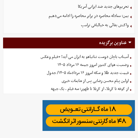
تحریم‌های جدید ضد ایرانی آمریکا
یمن: معادله محاصره در برابر محاصره را ادامه می‌دهیم
واکنش بقائی به خیالبافی ترامپ
عناوین برگزیده
آمیتاب باچان دوست نتانیاهو به ایران می آید! +فیلم وعکس
وضعیت هوای کشور امروز جمعه ۱۶ مرداد ۱۴۰۵
قیمت جدید طلا و سکه امروز ۱۶ مردادماه ۱۴۰۵/ جدول
اولین پیام محسن رضایی پس از شایعات خبری
از کوفه تا کربلا، از کربلا تا ظهور؛ سه قیام ، یک جبهه