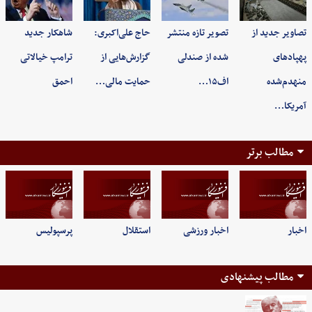
تصاویر جدید از
تصویر تازه منتشر
حاج علی‌اکبری:
شاهکار جدید
پهپادهای
شده از صندلی
گزارش‌هایی از
ترامپ خیالاتی
منهدم‌شده
اف۱۵…
حمایت مالی…
احمق
آمریکا…
مطالب برتر
اخبار
اخبار ورزشی
استقلال
پرسپولیس
مطالب پیشنهادی