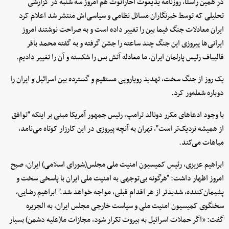
در همین راستا، روزنامه یدیعوت آحارانوت هم امروز سه شنبه در گزارشی
تحلیلی که توسط خبرنگاران مسائل نظامی و سیاسی‌اش منتشر شد اعلام کرد
ایران معادلات جنگ فیما بین را تغییر داده است و به صراحت نوشتند امروز
ایرانی‌ها پیروزی این جنگ چند ساعته را جشن گرفته و به گفته محمد باقر
قالیباف رئیس پارلمان ایران، ما معادله آتش بس را شکسته و آن را تغییر دادیم.
یک روز از جنگ سخت، تهدید رویارویی مستقیم و گسترده بین اسرائیل و ایران را
دوباره شعله‌ور کرد.
با وجود ادعاهای مکرر دونالد ترامپ، رئیس جمهور آمریکا مبنی بر اینکه "توافق
از همیشه نزدیک‌تر است"، تهران به آنچه پیروزی در این کارزار کوتاه می‌نامد،
مباهات می‌کند.
ابراهیم عزیزی، رئیس کمیسیون امنیت ملی مجلس(شورای اسلامی) ایران، صبح
امروز اظهار داشت: "هرگونه بی‌توجهی به امنیت ملی ایران با پاسخی سخت و
پشیمان‌کننده، شدیدتر از هر اقدام قبلی، مواجه خواهد شد." ابراهیم رضایی،
سخنگوی کمیسیون امنیت ملی و سیاست خارجی مجلس ایران، به الجزیره
گفت: «اگر حملات اسرائیل به بیروت تکرار شود، مجازات ما(علیه دشمن) بسیار