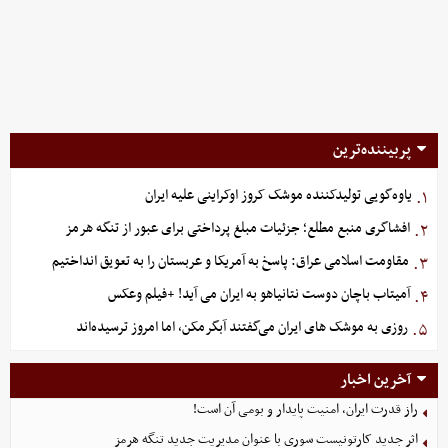
پربیننده‌ترین
یاوه‌گویی تولیدکننده موشک کروز اوکراینی علیه ایران
۱.
افشاگری منبع مطلع؛ جزئیات مبلغ پرداختی برای عبور از تنگه هرمز
۲.
مقاومت اسلامی عراق: پاسخ به آمریکا و عربستان را به تعویق انداختیم
۳.
آمیتاب باچان دوست نتانیاهو به ایران می آید! +فیلم وعکس
۴.
روزی به موشک‌ های ایران می‌گفتند آبگرمکن، اما امروز ترسیده‌اند
۵.
آخرین اخبار
راز قدرت ایران، امنیت پایدار و بومی آن است!
اثر جدید کارتونیست سوری با عنوان مدیریت جدید تنگه هرمز