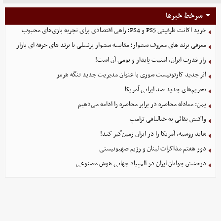
سرخط خبرها
خرید اکانت ظرفیتی PS5 و PS4؛ راهی اقتصادی برای تجربه بازی‌های محبوب
معرفی برند های معروف سشوار؛ مقایسه سشوار پرنسلی با برند های حرفه ای بازار
راز قدرت ایران، امنیت پایدار و بومی آن است!
اثر جدید کارتونیست سوری با عنوان مدیریت جدید تنگه هرمز
تحریم‌های جدید ضد ایرانی آمریکا
یمن: معادله محاصره در برابر محاصره را ادامه می‌دهیم
واکنش بقائی به خیالبافی ترامپ
شاید روسیه، آمریکا را در ایران زمین‌گیر کند!
دور هفتم مذاکرات لبنان و رژیم صهیونیستی
درخشش جوانان ایران در المپیاد جهانی هوش مصنوعی