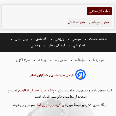
تبلیغات متنی
اخبار پرسپولیس
اخبار استقلال
صفحه نخست
سیاسی
ورزشی
اقتصادی
بین الملل
اجتماعی
فرهنگ و هنر
مذهبی
درباره ما
مرامنامه
تماس با ما
پیوندها
تعرفه اگهی
طراحی سایت خبری و خبرگزاری آسام
کلیه حقوق مادی و معنوی این سایت متعلق به
پایگاه خبری تحلیلی افکارنیوز
است و
استفاده از مطالب با ذکر منبع بلامانع است.
پایگاه خبری افکارخبر توسط سرورهای
گروه نرم افزاری آسام
میزبانی می شود.