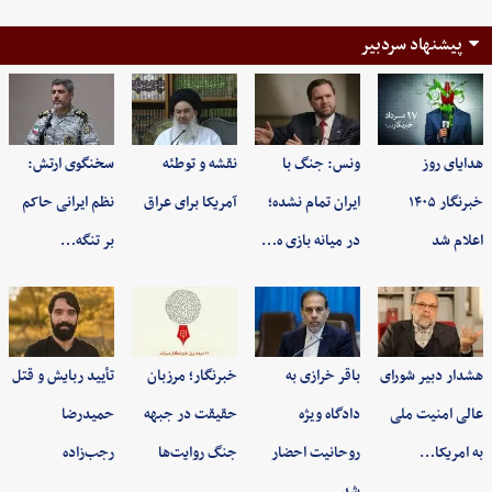
پیشنهاد سردبیر
هدایای روز
ونس: جنگ با
نقشه و توطئه
سخنگوی ارتش:
خبرنگار ۱۴۰۵
ایران تمام نشده؛
آمریکا برای عراق
نظم ایرانی حاکم
اعلام شد
در میانه بازی ه…
بر تنگه…
هشدار دبیر شورای
باقر خرازی به
خبرنگار؛ مرزبان
تأیید ربایش و قتل
عالی امنیت ملی
دادگاه ویژه
حقیقت در جبهه
حمیدرضا
به امریکا…
روحانیت احضار
جنگ روایت‌ها
رجب‌زاده
شد