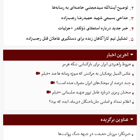
توصیح آیت‌الله سیدمجتبی خامنه‌ای به رسانه‌ها
۲.
مداحی بسیجی شهید حمیدرضا رجب‌زاده
۳.
خبر جدید درباره استعفای ذولقدر +جزئیات
۴.
تشکیل تیم کارآگاهان زبده برای دستگیری عاملان قتل رجب‌زاده
۵.
آخرین اخبار
شروط راهبردی ایران برای بازگشایی تنگه هرمز
عکس العمل پزشکیان به حرکتش که سوژه رسانه ها شد +فیلم
چند درصد از موشک‌های ایران مصرف شده است؟
سخنان رمزی درباره عامل ترور شهید سلیمانی +فیلم
اعلام تعداد و اسامی جان‌باختگان دی‌ماه، ایده که بود؟
عناوین برگزیده
خبرنگار؛ مرزبان حقیقت در جبهه جنگ روایت‌ها