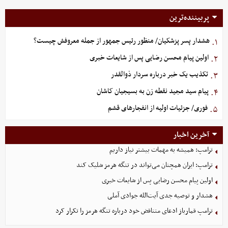
پربیننده‌ترین
هشدار پسر پزشکیان/ منظور رئیس جمهور از جمله معروفش چیست؟
۱.
اولین پیام محسن رضایی پس از شایعات خبری
۲.
تکذیب یک خبر درباره سردار ذوالقدر
۳.
پیام سید مجید نقطه زن به بسیجیان کاشان
۴.
فوری/ جزئیات اولیه از انفجارهای قشم
۵.
آخرین اخبار
ترامپ: همیشه به مهمات بیشتر نیاز داریم
ترامپ: ایران همچنان می‌تواند در تنگه هرمز شلیک کند
اولین پیام محسن رضایی پس از شایعات خبری
هشدار و توصیه جدی آیت‌الله جوادی آملی
ترامپ قمارباز ادعای متناقض خود درباره تنگه هرمز را تکرار کرد