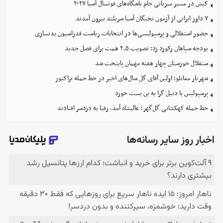
کیش در مسیر میزبانی جام باشگاه‌های فوتسال آسیا ۲۰۲۷
۷ داور ایرانی از آزمون نخبگان آسیا سربلند بیرون آمدند
حضور استقلالی و پرسپولیسی‌ها در انتخابات ریاست فدراسیون بدنسازی
بودجه سپاهان رکورد زد؛ تصویب ۲.۵ همت برای فصل جدید
ستقلال خوزستان چهار هفته مهمان پایتخت شد
شهریار مغانلو؛ اولین آقای گل سال‌های اخیر در خط حمله تراکتور
پرسپولیس با دنیل گرا به بن بست خورد
خط حمله کهکشانی گل‌گهر؛ عالیشاه آمد، رقبا به دردسر افتادند