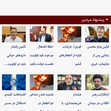
پیشنهاد سردبیر
اولین پیام محسن
فوری/ جزئیات
حفظ اشتغال
تأمین پایدار
رضایی پس از
اولیه از انفجارهای
موجود باید اولویت
داروهای حیاتی
شایعات خبری
قشم
نخست دولت باشد
باید در اولویت…
ابتکارات رهبر
هشدار
شنیده شدن صدای
اشتباهات کلیدی
انقلاب در میدان
شریعتمداری: با
دو انفجار در
استقلال در مسیر