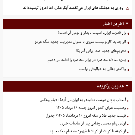
روزی به موشک‌ های ایران می‌گفتند آبگرمکن، اما امروز ترسیده‌اند
۵.
آخرین اخبار
راز قدرت ایران، امنیت پایدار و بومی آن است!
اثر جدید کارتونیست سوری با عنوان مدیریت جدید تنگه هرمز
تحریم‌های جدید ضد ایرانی آمریکا
یمن: معادله محاصره در برابر محاصره را ادامه می‌دهیم
واکنش بقائی به خیالبافی ترامپ
عناوین برگزیده
آمیتاب باچان دوست نتانیاهو به ایران می آید! +فیلم وعکس
وضعیت هوای کشور امروز جمعه ۱۶ مرداد ۱۴۰۵
قیمت جدید طلا و سکه امروز ۱۶ مردادماه ۱۴۰۵/ جدول
اولین پیام محسن رضایی پس از شایعات خبری
از کوفه تا کربلا، از کربلا تا ظهور؛ سه قیام ، یک جبهه