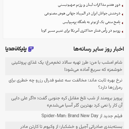
دور هفتم مذاکرات لبنان و رژیم صهیونیستی
درخشش جوانان ایران در المپیاد جهانی هوش مصنوعی
پاسخ منفی یک لژیونر به باشگاه پرسپولیس
روبیو در رأس فشار حداکثری آمریکا برای تغییر مسیر کوبا