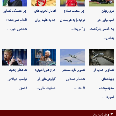
دروازه‌بان
چرا محمد صلاح
اعمال تحریم‌های
چرا دستگاه قضایی
اسپانیایی در
ترکیه را به عربستان
جدید علیه ایران
اقدام نمی‌کند؟ ؛
یک‌قدمی بازگشت
و آمریکا…
شخصی خبر…
به اس…
تصاویر جدید از
تصویر تازه منتشر
حاج علی‌اکبری:
شاهکار جدید
پهپادهای
شده از صندلی
گزارش‌هایی از
ترامپ خیالاتی
منهدم‌شده
اف۱۵…
حمایت مالی…
احمق
آمریکا…
مطالب برتر