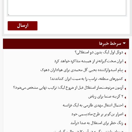
سرخط خبرها
دوئل اول لیگ بدون دو استقلالی؟
ایران سخت‌گیرانه‌تر از همیشه مذاکره خواهد کرد
پیام امیدوارکننده یحیی گل محمدی برای هواداران دهوک
کشورهای منطقه، ترامپ را به سمت ایران کشاندند!
آزمون سرنوشت‌ساز استقلال قبل از شروع لیگ؛ ترکیب نهایی مشخص می‌شود؟
۲ گزینه صنعا برای ریاض
احتمال انتقال مهدی طارمی به لیگ فرانسه
اصرار بن‌گویر بر طرح سادیسمی خود
زنگ خطر برای استقلال به صدا درآمد
«رویای بازنشستگی» در آمریکا در حال مرگ است