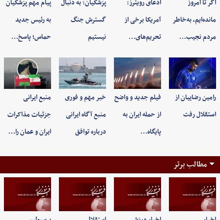
اگر تا امروز
ادعای رویترز:
پزشکیان: به‌ دنبال
پیام مهم پزشکیان
مانده‌ایم، به‌خاطر
آمریکا برخی از
گسترش جنگ
به رئیس جدید
مردم نجیب…
تحریم‌های…
نیستیم
حماس؛ پاسخ…
رامین رضاییان از
فیلم جدید و واضح
خبر مهم و فوری
منبع ایرانی
استقلال رفت
از حمله ایران به
منبع آگاه ایرانی
جزئیات مذاکرات
پایگاه…
درباره توافق
ایران و عمان را…
مطالب برتر
اخبار
اخبار ورزشی
استقلال
پرسپولیس