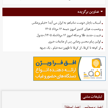
عناوین برگزیده
آمیتاب باچان دوست نتانیاهو به ایران می آید! +فیلم وعکس
وضعیت هوای کشور امروز جمعه ۱۶ مرداد ۱۴۰۵
قیمت جدید طلا و سکه امروز ۱۶ مردادماه ۱۴۰۵/ جدول
اولین پیام محسن رضایی پس از شایعات خبری
از کوفه تا کربلا، از کربلا تا ظهور؛ سه قیام ، یک جبهه
تبلیغات متنی
اخبار پرسپولیس
اخبار استقلال