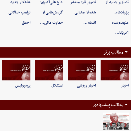
تصاویر جدید از
تصویر تازه منتشر
حاج علی‌اکبری:
شاهکار جدید
پهپادهای
شده از صندلی
گزارش‌هایی از
ترامپ خیالاتی
منهدم‌شده
اف۱۵…
حمایت مالی…
احمق
آمریکا…
مطالب برتر
اخبار
اخبار ورزشی
استقلال
پرسپولیس
مطالب پیشنهادی