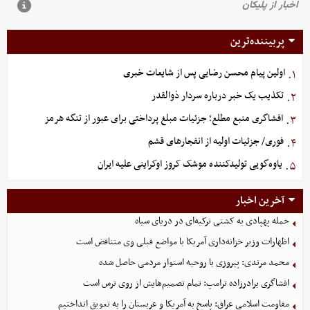
پربیننده‌ترین
اولین پیام محسن رضایی پس از شایعات خبری
۱.
تکذیب یک خبر درباره سردار ذوالقدر
۲.
افشاگری منبع مطلع؛ جزئیات مبلغ پرداختی برای عبور از تنگه هرمز
۳.
فوری/ جزئیات اولیه از انفجارهای قشم
۴.
یاوه‌گویی تولیدکننده موشک کروز اوکراینی علیه ایران
۵.
آخرین اخبار
حمله پهپادی به کشتی ترکیه‌ای در دریای سیاه
اظهارات وزیر خزانه‌داری آمریکا با مواضع قبلی وی متناقض است
محمد مرندی: پیروزی با روحیه استوار مردمی حاصل شده
افشاگری برادرزاده ترامپ: تمام تصمیم‌هایش از روی ترس است
مقاومت اسلامی عراق: پاسخ به آمریکا و عربستان را به تعویق انداختیم