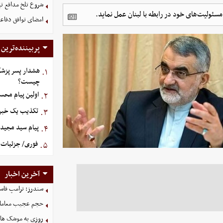
شروع تلخ مدافع ت
مسئولیت‌های خود در رابطه با لبنان عمل نماید.
امضای توافق دفاعی
پربیننده‌ترین
هشدار پسر پزشک
۱.
چیست؟
اولین پیام محس
۲.
تکذیب یک خبر د
۳.
پیام سید مجید 
۴.
فوری/ جزئیات ا
۵.
آخرین اخبار
سندرز: ترامپ فاسد
حجم عجیب معاملا
روزی به موشک‌ های 