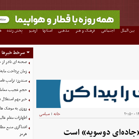
بین الملل
اجتماعی
فرهنگ و هنر
مذهبی
استانها
آرشیو
پخش زنده
ه
سرخط خبرها
صحنه ای نادر از 
زمان پرداخت مابه‌
سندرز: ترامپ فاسد
حجم عجیب معاملا
خبر مهم استقلال د
روزی به موشک‌ های 
۱۴
خانه
سیاسی
|
اظهارات مقام عالیر
افشاگری منبع مطلع
 «جاده‌ای دوسویه» است
هرمز