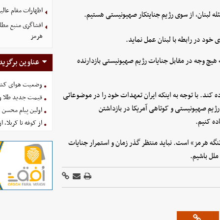
اظهارات مقام عالیر
له لبنان، از سوی رژیم جنایتکار صهیونیستی هستیم.
افشاگری منبع مطلع
هرمز
 خود در رابطه با لبنان عمل نماید.
 هیچ وجه در مقابل جنایات رژیم صهیونیستی بازدارنده
عناوین برگزید
وضعیت هوای کشور امروز 
ده کند. با توجه به اینکه ایران تعهدات خود را در موضوعاتی
قیمت جدید طلا و سکه امروز ۱۶ 
 رژیم صهیونیستی و کوتاهی آمریکا در بازداشتن
اولین پیام محسن 
ده کنیم.
از کوفه تا کربلا، ا
نگه هرمز» است. نباید منتظر گذر زمان و استمرار جنایات
ملل باشیم.