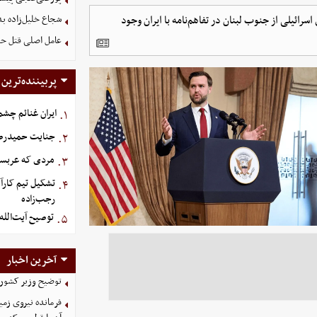
سرائیلی از جنوب لبنان در تفاهم‌نامه با ایران وجود
شجاع خلیل‌زاده بد
عامل اصلی قتل حم
پربیننده‌ترین
ایران غنائم چشم
۱.
جنایت حمیدرضار
۲.
مردی که عربستان برای سرش ۵
۳.
تشکیل تیم کارآ
۴.
رجب‌زاده
توصیح آیت‌الله
۵.
آخرین اخبار
توضیح وزیر کشور د
فرمانده نیروی زمی