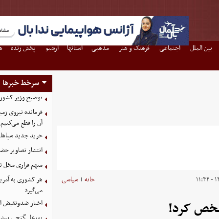
بین الملل
اجتماعی
فرهنگ و هنر
مذهبی
استانها
آرشیو
پخش زنده
ه
سرخط خبرها
توضیح وزیر کشور د
فرمانده نیروی زمی
آن را قطع می‌کنیم
خرید جدید سپاهان
انتشار تصاویر حضو
متهم فراری مخل ن
۱۴
خانه
سیاسی
هر کشوری به آمریک
|
می‌گیرد
اخبار ضدونقیض از
شخص کرد!
پورعلی‌گنجی پیشنه