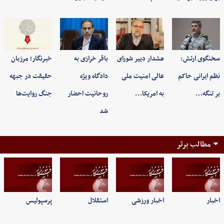
سخنگوی ارتش:
هشدار دبیر شورای
باقر خرازی به
خبرنگار؛ مرزبان
نظم ایرانی حاکم
عالی امنیت ملی
دادگاه ویژه
حقیقت در جبهه
بر تنگه…
به امریکا…
روحانیت احضار
جنگ روایت‌ها
شد
مطالب برتر
اخبار
اخبار ورزشی
استقلال
پرسپولیس