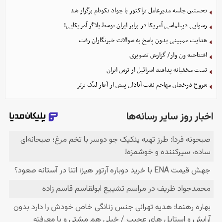
نخستین جلسه مدیرعامل تراکتور با جواد نکونام برگزار شد
رسوایی دیپلماسی آمریکا در برابر ایران توسط بلاگر آمریکایی!
هدایت ممبینی بدون پاسخ به سوالات خبرنگاران رفت
افتتاحیه ون وار/ گزارش تصویری
تست مخفیانه پدافند اسرائیل از ترس ایران
شروع درخشان مهاجم نفت آبادان پیش از آغاز لیگ برتر