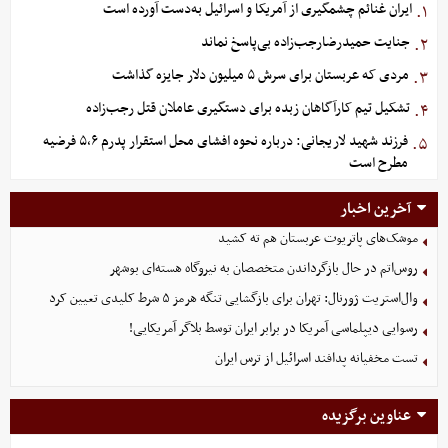
ایران غنائم چشمگیری از آمریکا و اسرائیل به‌دست آورده است
۱.
جنایت حمیدرضارجب‌زاده بی‌پاسخ نماند
۲.
مردی که عربستان برای سرش ۵ میلیون دلار جایزه گذاشت
۳.
تشکیل تیم کارآگاهان زبده برای دستگیری عاملان قتل رجب‌زاده
۴.
فرزند شهید لاریجانی: درباره نحوه افشای محل استقرار پدرم ۵،۶ فرضیه
۵.
مطرح است
آخرین اخبار
موشک‌های پاتریوت عربستان هم ته‌ کشید
روس‌اتم در حال بازگرداندن متخصصان به نیروگاه هسته‌ای بوشهر
وال‌استریت ژورنال: تهران برای بازگشایی تنگه هرمز ۵ شرط کلیدی تعیین کرد
رسوایی دیپلماسی آمریکا در برابر ایران توسط بلاگر آمریکایی!
تست مخفیانه پدافند اسرائیل از ترس ایران
عناوین برگزیده