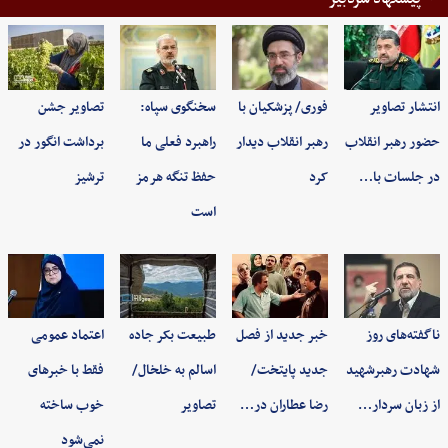
انتشار تصاویر
فوری/ پزشکیان با
سخنگوی سپاه:
تصاویر جشن
حضور رهبر انقلاب
رهبر انقلاب دیدار
راهبرد فعلی ما
برداشت انگور در
در جلسات با…
کرد
حفظ تنگه هرمز
ترشیز
است
ناگفته‌های روز
خبر جدید از فصل
طبیعت بکر جاده
اعتماد عمومی
شهادت رهبرشهید
جدید پایتخت/
اسالم به خلخال/
فقط با خبرهای
از زبان سردار…
رضا عطاران در…
تصاویر
خوب ساخته
نمی‌شود