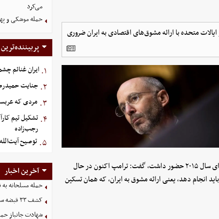
می‌کرد
حمله موشکی و پهپ
ایالات متحده با ارائه مشوق‌های اقتصادی به ایران ضروری
پربیننده‌ترین
ایران غنائم چشم
۱.
جنایت حمیدرضار
۲.
مردی که عربستان برای سرش ۵
۳.
تشکیل تیم کارآ
۴.
رجب‌زاده
توصیح آیت‌الله
۵.
ویژه این کشور در امور ایران بود و همچنین در مذاکرات توافق هسته‌ای سال ۲۰۱۵ حضور داشت، گفت: ترامپ اکنون در حال
آخرین اخبار
باید انجام دهد، یعنی ارائه مشوق به ایران، که همان تسکین
حمله مسلحانه به قهوه‌خانه
کشف ۳۳ قبضه سلاح در مرزهای آذربایجان غربی
شهادت جانباز حمل