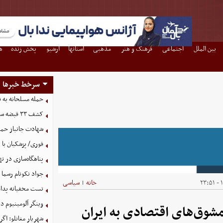
بین الملل
اجتماعی
فرهنگ و هنر
مذهبی
استانها
آرشیو
پخش زنده
ه
سرخط خبرها
حمله مسلحانه به قهوه‌خانه
کشف ۳۳ قبضه سلاح در مرزهای آذربایجان غربی
شهادت جانباز حمل
فوری/ پزشکیان با 
پناهگاه‌سازی در ته
جواد نکونام رسما 
۱
خانه
سیاسی
|
تست مخفیانه پدافن
وینگر آلومینیوم د
مشوق‌های اقتصادی به ایران
شهریار مغانلو: اگر