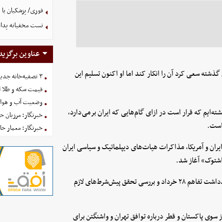
فوری/ پزشکیان با 
تست مخفیانه پدافن
عناوین برگزید
شته سعی کرد آن را انکار کند اما او اکنون تسلیم این
۳ تصفیه‌خانه جدید برای فضای سبز تهران در راه است
قیمت سکه و طلا امروز یکش
وضعیت آب و هوای کشور 
ته‌ایم که قرار است در ازای گام‌هایی که ایران برمی‌دارد،
خبرنگار؛ مرزبان 
 است.
خبرنگار؛ معمار ح
ان و آمریکا، مذاکرات هیات‌های دیپلماتیک و سیاسی ایران
اشتوک» آغاز شد.
این مذاکرات با هدف اطمینان از اجرای تعهدات طرف مقابل طبق یادداشت تفاهم ۲۸ خرداد و بررسی تحقق پیش‌شرط‌های لازم
ز سوی پاکستان و قطر درباره توافق تهران و واشنگتن برای