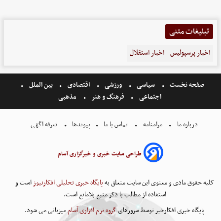
تبلیغات متنی
اخبار پرسپولیس
اخبار استقلال
صفحه نخست
سیاسی
ورزشی
اقتصادی
بین الملل
اجتماعی
فرهنگ و هنر
مذهبی
درباره ما
مرامنامه
تماس با ما
پیوندها
تعرفه اگهی
طراحی سایت خبری و خبرگزاری آسام
کلیه حقوق مادی و معنوی این سایت متعلق به
پایگاه خبری تحلیلی افکارنیوز
است و
استفاده از مطالب با ذکر منبع بلامانع است.
پایگاه خبری افکارخبر توسط سرورهای
گروه نرم افزاری آسام
میزبانی می شود.