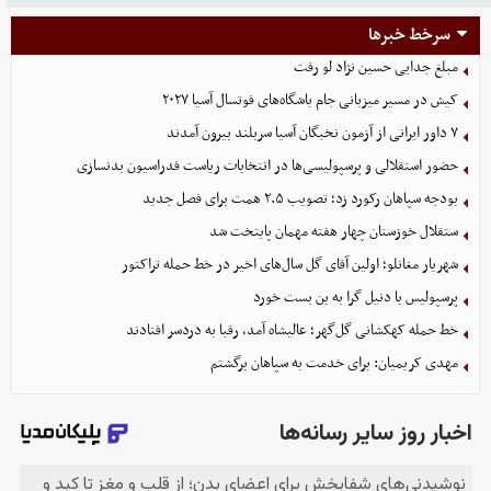
سرخط خبرها
مبلغ جدایی حسین نژاد لو رفت
کیش در مسیر میزبانی جام باشگاه‌های فوتسال آسیا ۲۰۲۷
۷ داور ایرانی از آزمون نخبگان آسیا سربلند بیرون آمدند
حضور استقلالی و پرسپولیسی‌ها در انتخابات ریاست فدراسیون بدنسازی
بودجه سپاهان رکورد زد؛ تصویب ۲.۵ همت برای فصل جدید
ستقلال خوزستان چهار هفته مهمان پایتخت شد
شهریار مغانلو؛ اولین آقای گل سال‌های اخیر در خط حمله تراکتور
پرسپولیس با دنیل گرا به بن بست خورد
خط حمله کهکشانی گل‌گهر؛ عالیشاه آمد، رقبا به دردسر افتادند
مهدی کریمیان: برای خدمت به سپاهان برگشتم