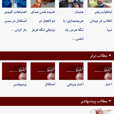
ابتکارات رهبر
هشدار
شنیده شدن صدای
اشتباهات کلیدی
انقلاب در میدان
شریعتمداری: با
دو انفجار در
استقلال در مسیر
نبرد
تنگه هرمز، راه
نزدیکی تنگه هرمز
باز کردن…
تنفس…
مطالب برتر
اخبار
اخبار ورزشی
استقلال
پرسپولیس
مطالب پیشنهادی