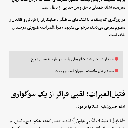
معرفت، نشانه همدلی با حق و مرز جدایی از باطل است.
در روزگاری که رسانه‌ها با اشک‌های ساختگی، جنایتکاران را قربانی و ظالمان را
مظلوم معرفی می‌کنند، بازخوانی مفهوم «قتیل‌العبرات» ضرورتی دوچندان
یافته است.
هشدار تاریخی به دیکتاتورهای وابسته و وارونه‌نویسان تاریخ
سپیدپوشان سلامت، ماموران امید و رحمت
قتیل‌العبرات؛ لقبی فراتر از یک سوگواری
امام حسین(علیه السلام) فرمود:
«أَنَا قَتِیلُ الْعَبْرَةِ، لَا یَذْکُرُنِی مُؤْمِنٌ إِلَّا اسْتَعْبَرَ»«من کشته اشکم؛ هیچ مؤمنی مرا