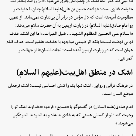
یاد نمی‌کند مگر آنکه اشک در چشمانش جاری می‌شود.»این روایت بیانگر یک
حقیقت فطری است؛ شهادت حسین بن علی(علیه السلام) چنان با حقیقت و
مظلومیت آمیخته است که دل مؤمن در برابر آن بی‌تفاوت نمی‌ماند. از همین
رو امام صادق(علیه السلام) در زیارت اربعین به آن حضرت سلام می‌دهد:
«السلام علی الحسین المظلوم الشهید... قتیل العبرات.»اما این اشک، هدف
نهایی نهضت نیست؛ بلکه اثر طبیعی مواجهه با حقیقت عاشوراست. هدف قیام
همان است که در زیارت اربعین آمده است: نجات انسان‌ها از جهالت و
گمراهی.
اشک در منطق اهل‌بیت(علیهم السلام)
در فرهنگ قرآنی و روایی، اشک تنها یک واکنش احساسی نیست؛ اشک ترجمان
موضع انسان است.
امام صادق(علیه السلان) در گفت‌وگو با «مسمع» فرمود:«خداوند اشک تو را
رحمت کند؛ تو از کسانی هستی که به شادی ما شاد و به اندوه ما اندوهگین
می‌شوند.»