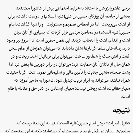
برخی عاشوراپژوهان با استناد به شرایط اجتماعی پیش از عاشورا معتقدند
بخشی از جامعه آن روزگار، حسین بن علی(علیه السلام) را دوست داشت، برای
او اشک می‌ریخت، اما در لحظه‌ی تصمیم و مسئولیت، او را تنها گذاشت.امام
حسین(علیه السلام) در محاصره مردمی قرار گرفت که بسیاری از آنان میان
اشک و اقدام، اشک را انتخاب کردند.این همان خطری است که امروز نیز وجود
دارد.رسانه‌های سلطه‌گر بارها نشان داده‌اند که می‌توان هم‌زمان از صلح سخن
گفت و آتش جنگ را شعله‌ور ساخت؛ می‌توان برای قربانیان اشک ریخت و در
همان حال از قاتلان آنان حمایت کرد؛ می‌توان در برابر دوربین‌ها بغض کرد اما
پشت صحنه، ماشین جنایت را تأمین مالی و تسلیحاتی نمود.اشک اگر با حقیقت
همراه نباشد، می‌تواند به ابزار فریب تبدیل شود.عاشورا به ما می‌آموزد که
معیار حقانیت، اشک ریختن نیست؛ معیار، ایستادن در کنار حق و مقابله با ظلم
است.
نتیجه
«قتیل‌العبرات» بودن امام حسین(علیه السلام) تنها به این معنا نیست که
میلیون‌ها انسان در طول تاریخ بر مصیبت او گریسته‌اند؛ بلکه به این معناست که