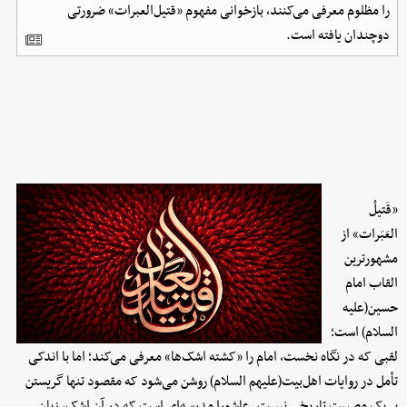
را مظلوم معرفی می‌کنند، بازخوانی مفهوم «قتیل‌العبرات» ضرورتی
دوچندان یافته است.
«قَتیلُ
العَبَرات» از
مشهورترین
القاب امام
حسین(علیه
السلام) است؛
لقبی که در نگاه نخست، امام را «کشته اشک‌ها» معرفی می‌کند؛ اما با اندکی
تأمل در روایات اهل‌بیت(علیهم السلام) روشن می‌شود که مقصود تنها گریستن
بر یک مصیبت تاریخی نیست. عاشورا مدرسه‌ای است که در آن اشک، زبانِ