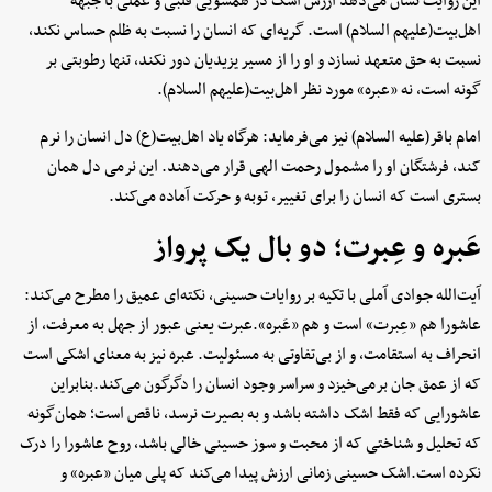
این روایت نشان می‌دهد ارزش اشک در همسویی قلبی و عملی با جبهه
اهل‌بیت(علیهم السلام) است. گریه‌ای که انسان را نسبت به ظلم حساس نکند،
نسبت به حق متعهد نسازد و او را از مسیر یزیدیان دور نکند، تنها رطوبتی بر
گونه است، نه «عبره» مورد نظر اهل‌بیت(علیهم السلام).
امام باقر(علیه السلام) نیز می‌فرماید: هرگاه یاد اهل‌بیت(ع) دل انسان را نرم
کند، فرشتگان او را مشمول رحمت الهی قرار می‌دهند. این نرمی دل همان
بستری است که انسان را برای تغییر، توبه و حرکت آماده می‌کند.
عَبره و عِبرت؛ دو بال یک پرواز
آیت‌الله جوادی آملی با تکیه بر روایات حسینی، نکته‌ای عمیق را مطرح می‌کند:
عاشورا هم «عِبرت» است و هم «عَبره».عبرت یعنی عبور از جهل به معرفت، از
انحراف به استقامت، و از بی‌تفاوتی به مسئولیت. عبره نیز به معنای اشکی است
که از عمق جان برمی‌خیزد و سراسر وجود انسان را دگرگون می‌کند.بنابراین
عاشورایی که فقط اشک داشته باشد و به بصیرت نرسد، ناقص است؛ همان‌گونه
که تحلیل و شناختی که از محبت و سوز حسینی خالی باشد، روح عاشورا را درک
نکرده است.اشک حسینی زمانی ارزش پیدا می‌کند که پلی میان «عبره» و