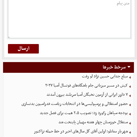
سرخط خبرها
مبلغ جدایی حسین نژاد لو رفت
کیش در مسیر میزبانی جام باشگاه‌های فوتسال آسیا ۲۰۲۷
۷ داور ایرانی از آزمون نخبگان آسیا سربلند بیرون آمدند
حضور استقلالی و پرسپولیسی‌ها در انتخابات ریاست فدراسیون بدنسازی
بودجه سپاهان رکورد زد؛ تصویب ۲.۵ همت برای فصل جدید
ستقلال خوزستان چهار هفته مهمان پایتخت شد
شهریار مغانلو؛ اولین آقای گل سال‌های اخیر در خط حمله تراکتور