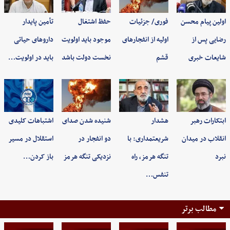
اولین پیام محسن
فوری/ جزئیات
حفظ اشتغال
تأمین پایدار
رضایی پس از
اولیه از انفجارهای
موجود باید اولویت
داروهای حیاتی
شایعات خبری
قشم
نخست دولت باشد
باید در اولویت…
ابتکارات رهبر
هشدار
شنیده شدن صدای
اشتباهات کلیدی
انقلاب در میدان
شریعتمداری: با
دو انفجار در
استقلال در مسیر
نبرد
تنگه هرمز، راه
نزدیکی تنگه هرمز
باز کردن…
تنفس…
مطالب برتر