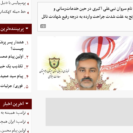
پرسپولیس با دنیل 
نام سروان نبی‌علی اکبری در حین خدمات‌رسانی و
خط حمله کهکشانی گ
رزمی دچار جراحت شده که متاسفانه پس از تحمل ۱۰ روز رنج به علت شدت جراحت وارده به درجه رفیع شهادت نائل
پربیننده‌ترین
هشدار پسر پزشک
۱.
چیست؟
اولین پیام محس
۲.
تکذیب یک خبر د
۳.
پیام سید مجید 
۴.
فوری/ جزئیات ا
۵.
آخرین اخبار
ترامپ: همیشه به م
ترامپ: ایران همچن
اولین پیام محسن 