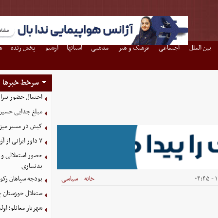
بین الملل
اجتماعی
فرهنگ و هنر
مذهبی
استانها
آرشیو
پخش زنده
ه
سرخط خبرها
احتمال حضور بیرا
مبلغ جدایی حسین 
کیش در مسیر میزبانی
۷ داور ایرانی از آزمون نخبگان آسیا سربلند بیرون آمدند
حضور استقلالی و 
بدنسازی
۱
خانه
سیاسی
بودجه سپاهان رکورد زد؛ تصویب
|
ستقلال خوزستان چ
شهریار مغانلو؛ اول