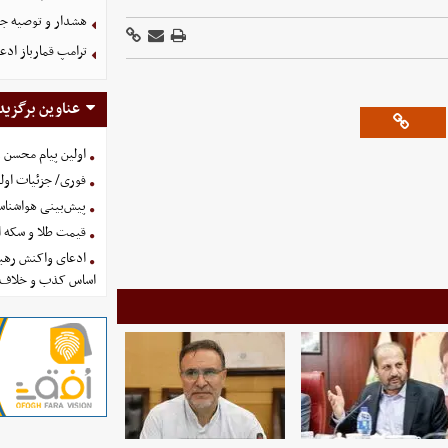
هشدار و توصیه جد
ترامپ قمارباز ادع
عناوین برگزید
اولین پیام محسن 
فوری/ جزئیات اولی
پیش‌بینی هواشناسی امروز
قیمت طلا و سکه امروز پنجشنب
ادعای واکنش رهبر
اساس کذب و خلاف 