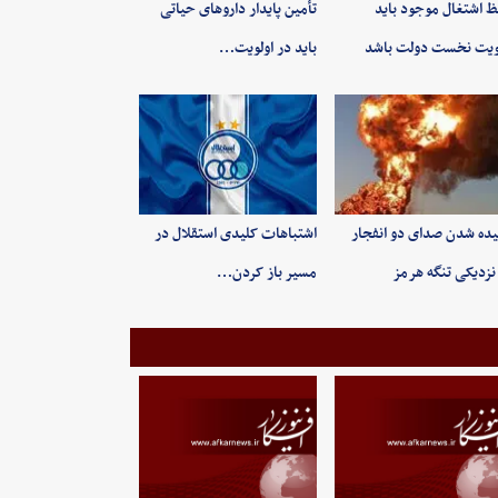
 اشتغال موجود باید
تأمین پایدار داروهای حیاتی
ویت نخست دولت باشد
باید در اولویت…
ده شدن صدای دو انفجار
اشتباهات کلیدی استقلال در
نزدیکی تنگه هرمز
مسیر باز کردن…