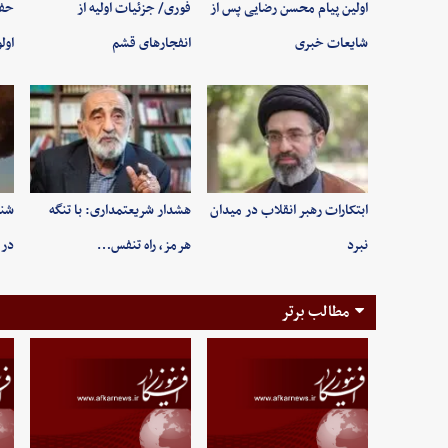
اولین پیام محسن رضایی پس از
فوری/ جزئیات اولیه از
حفظ
شایعات خبری
انفجارهای قشم
اول
ابتکارات رهبر انقلاب در میدان
هشدار شریعتمداری: با تنگه
شنی
نبرد
هرمز، راه تنفس…
در 
مطالب برتر