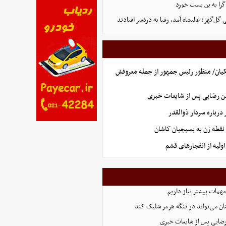
گرا به بن بست خورد
ل‌گهر؛ عالیشاه آمد، رقبا به دردسر افتادند
یان/ منظور رئیس جمهور از جمله معروفش
ن رضایی پس از شایعات خبری
رباره سردار ذوالقدر
نقطه زن به بسیجیان کاشان
ولیه از انفجارهای قشم
همات بیشتر نیاز داریم
ان می‌تواند در تنگه هرمز شلیک کند
رضایی پس از شایعات خبری