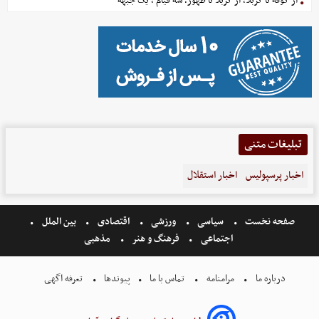
از کوفه تا کربلا، از کربلا تا ظهور؛ سه قیام ، یک جبهه
تبلیغات متنی
اخبار پرسپولیس
اخبار استقلال
صفحه نخست
سیاسی
ورزشی
اقتصادی
بین الملل
اجتماعی
فرهنگ و هنر
مذهبی
درباره ما
مرامنامه
تماس با ما
پیوندها
تعرفه اگهی