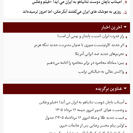
آمیتاب باچان دوست نتانیاهو به ایران می آید! +فیلم وعکس
۴.
روزی به موشک‌ های ایران می‌گفتند آبگرمکن، اما امروز ترسیده‌اند
۵.
آخرین اخبار
راز قدرت ایران، امنیت پایدار و بومی آن است!
اثر جدید کارتونیست سوری با عنوان مدیریت جدید تنگه هرمز
تحریم‌های جدید ضد ایرانی آمریکا
یمن: معادله محاصره در برابر محاصره را ادامه می‌دهیم
واکنش بقائی به خیالبافی ترامپ
عناوین برگزیده
آمیتاب باچان دوست نتانیاهو به ایران می آید! +فیلم وعکس
وضعیت هوای کشور امروز جمعه ۱۶ مرداد ۱۴۰۵
قیمت جدید طلا و سکه امروز ۱۶ مردادماه ۱۴۰۵/ جدول
اولین پیام محسن رضایی پس از شایعات خبری