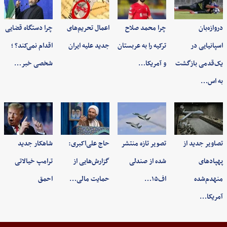
دروازه‌بان
چرا محمد صلاح
اعمال تحریم‌های
چرا دستگاه قضایی
اسپانیایی در
ترکیه را به عربستان
جدید علیه ایران
اقدام نمی‌کند؟ ؛
یک‌قدمی بازگشت
و آمریکا…
شخصی خبر…
به اس…
تصاویر جدید از
تصویر تازه منتشر
حاج علی‌اکبری:
شاهکار جدید
پهپادهای
شده از صندلی
گزارش‌هایی از
ترامپ خیالاتی
منهدم‌شده
اف۱۵…
حمایت مالی…
احمق
آمریکا…