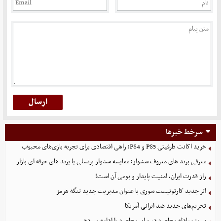
سرخط خبرها
خرید اکانت ظرفیتی PS5 و PS4؛ راهی اقتصادی برای تجربه بازی‌های محبوب
معرفی برند های معروف سشوار؛ مقایسه سشوار پرنسلی با برند های حرفه ای بازار
راز قدرت ایران، امنیت پایدار و بومی آن است!
اثر جدید کارتونیست سوری با عنوان مدیریت جدید تنگه هرمز
تحریم‌های جدید ضد ایرانی آمریکا
یمن: معادله محاصره در برابر محاصره را ادامه می‌دهیم