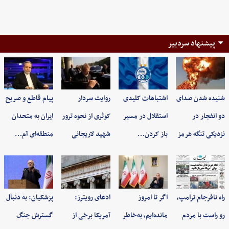
پیشنهاد سردبیر
شنیده شدن صدای
اشتباهات کلیدی
روایت سردار
پیام قاطع و صریح
دو انفجار در
استقلال در مسیر
کوثری از نحوه ترور
ایران به متحدان
نزدیکی تنگه هرمز
باز کردن…
شهید لاریجانی
منطقه‌ای آم…
راه نافرجام ترامپ،
اگر تا امروز
ادعای رویترز:
پزشکیان: به‌ دنبال
رو راست با مردم
مانده‌ایم، به‌خاطر
آمریکا برخی از
گسترش جنگ