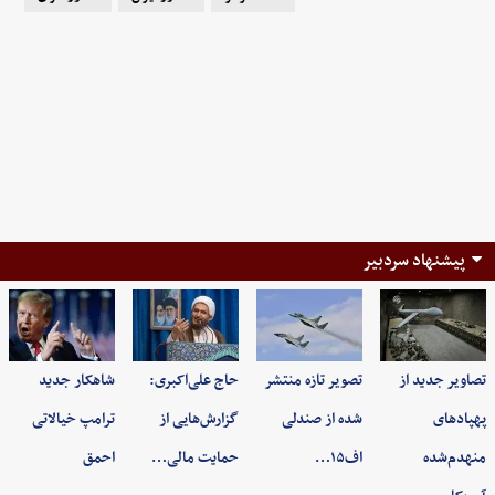
پیشنهاد سردبیر
تصاویر جدید از
تصویر تازه منتشر
حاج علی‌اکبری:
شاهکار جدید
پهپادهای
شده از صندلی
گزارش‌هایی از
ترامپ خیالاتی
منهدم‌شده
اف۱۵…
حمایت مالی…
احمق