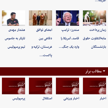
آمریکا…
زمان پرداخت
سندرز: ترامپ
امضای توافق
هشدار مهدی
مابه‌التفاوت حقوق
فاسد، آمریکا را
دفاعی بین
تارتار به جاسوس
بازنشستگان
وارد یک جنگ…
عربستان، ترکیه و
تیم پرسپولیس
پاکست…
مطالب برتر
اخبار
اخبار ورزشی
استقلال
پرسپولیس