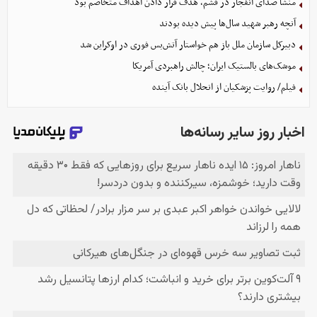
منشأ صدای انفجار در قشم، هدف قرار دادن اهداف متخاصم بود
آنچه رهبر شهید سال‌ها پیش دیده بودند
دبیرکل سازمان ملل باز هم خواستار آتش‌بس فوری در اوکراین شد
موشک‌های بالستیک ایران؛ چالش راهبردی آمریکا
فیلم/ روایت پزشکیان از انحلال بانک آینده