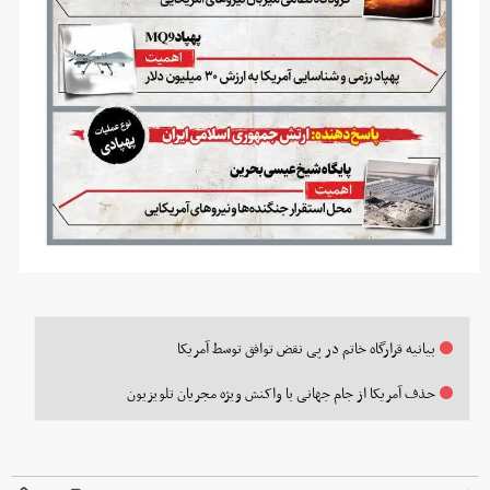
بیانیه قرارگاه خاتم در پی نقض توافق توسط آمریکا
حذف آمریکا از جام جهانی با واکنش ویژه مجریان تلویزیون