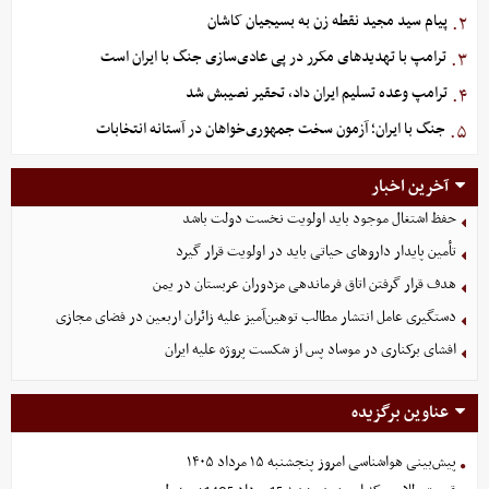
پیام سید مجید نقطه زن به بسیجیان کاشان
۲.
ترامپ با تهدیدهای مکرر در پی عادی‌سازی جنگ با ایران است
۳.
ترامپ وعده تسلیم ایران داد، تحقیر نصیبش شد
۴.
جنگ با ایران؛ آزمون سخت جمهوری‌خواهان در آستانه انتخابات
۵.
آخرین اخبار
حفظ اشتغال موجود باید اولویت نخست دولت باشد
تأمین پایدار داروهای حیاتی باید در اولویت قرار گیرد
هدف قرار گرفتن اتاق‌ فرماندهی مزدوران عربستان در یمن
دستگیری عامل انتشار مطالب توهین‌آمیز علیه زائران اربعین در فضای مجازی
افشای برکناری در موساد پس از شکست پروژه علیه ایران
عناوین برگزیده
پیش‌بینی هواشناسی امروز پنجشنبه ۱۵ مرداد ۱۴۰۵