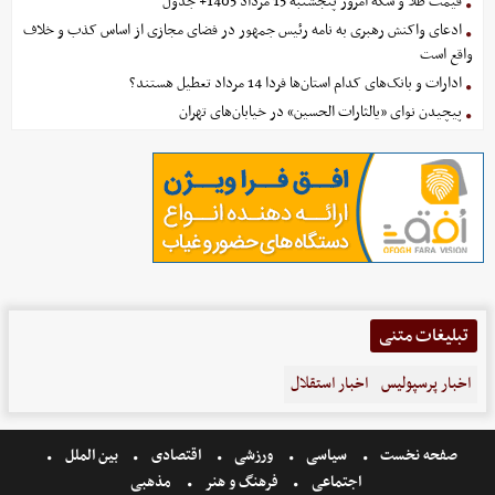
قیمت طلا و سکه امروز پنجشنبه 15 مرداد 1405+ جدول
ادعای واکنش رهبری به نامه رئیس جمهور در فضای مجازی از اساس کذب و خلاف
واقع است
ادارات و بانک‌های کدام استان‌ها فردا 14 مرداد تعطیل هستند؟
پیچیدن نوای «یالثارات الحسین» در خیابان‌های تهران
تبلیغات متنی
اخبار پرسپولیس
اخبار استقلال
صفحه نخست
سیاسی
ورزشی
اقتصادی
بین الملل
اجتماعی
فرهنگ و هنر
مذهبی