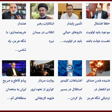
حفظ اشتغال
تأمین پایدار
ابتکارات رهبر
هشدار
موجود باید اولویت
داروهای حیاتی
انقلاب در میدان
شریعتمداری: با
نخست دولت باشد
باید در اولویت…
نبرد
تنگه هرمز، راه
تنفس…
شنیده شدن صدای
اشتباهات کلیدی
روایت سردار
پیام قاطع و صریح
دو انفجار در
استقلال در مسیر
کوثری از نحوه ترور
ایران به متحدان
نزدیکی تنگه هرمز
باز کردن…
شهید لاریجانی
منطقه‌ای آم…